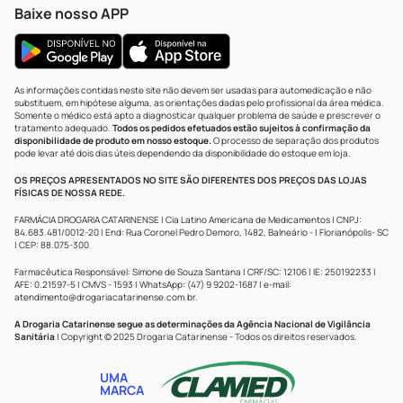
Baixe nosso APP
As informações contidas neste site não devem ser usadas para automedicação e não
substituem, em hipótese alguma, as orientações dadas pelo profissional da área médica.
Somente o médico está apto a diagnosticar qualquer problema de saúde e prescrever o
tratamento adequado.
Todos os pedidos efetuados estão sujeitos à confirmação da
disponibilidade de produto em nosso estoque.
O processo de separação dos produtos
pode levar até dois dias úteis dependendo da disponibilidade do estoque em loja.
OS PREÇOS APRESENTADOS NO SITE SÃO DIFERENTES DOS PREÇOS DAS LOJAS
FÍSICAS DE NOSSA REDE.
FARMÁCIA DROGARIA CATARINENSE | Cia Latino Americana de Medicamentos | CNPJ:
84.683.481/0012-20 | End: Rua Coronel Pedro Demoro, 1482, Balneário - | Florianópolis- SC
| CEP: 88.075-300
Farmacêutica Responsável: Simone de Souza Santana | CRF/SC: 12106 | IE: 250192233 |
AFE: 0.21597-5 | CMVS - 1593 | WhatsApp: (47) 9 9202-1687 | e-mail:
atendimento@drogariacatarinense.com.br
.
A Drogaria Catarinense segue as determinações da Agência Nacional de Vigilância
Sanitária
| Copyright © 2025 Drogaria Catarinense - Todos os direitos reservados.
UMA
MARCA