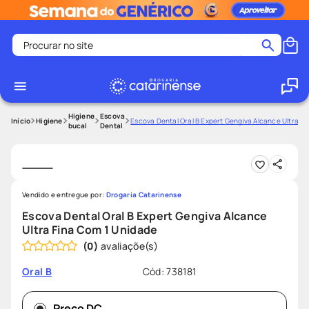
Procurar no site
Termos mais buscados
coristina
1
º
medley
2
º
Higiene
Escova
Higiene
Escova Dental Oral B Expert Gengiva Alcance Ultra F
bucal
Dental
protetor solar facial
3
º
shampoo
4
º
tadalafila
5
º
Vendido e entregue por:
Drogaria Catarinense
lenço umedecido
6
º
Escova Dental Oral B Expert Gengiva Alcance
ozivy
7
º
Ultra Fina Com 1 Unidade
(
0
)
protetor solar
8
º
fralda pampers
9
º
Cód
:
738181
Oral B
teste gravidez
10
º
Preço DC