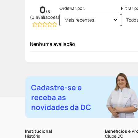
0
(0 avaliações)
Mais recentes
Todo
Nenhuma avaliação
Cadastre-se e
receba as
novidades da DC
Institucional
Benefícios e P
História
Clube DC