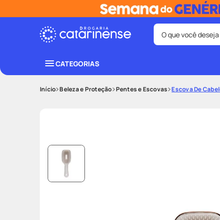
O que você deseja
Termos mais bus
CATEGORIAS
coristina
1
º
Beleza e Proteção
Pentes e Escovas
Escova De Cabel
fralda
3
º
shampoo
5
º
mounjaro
7
º
lenço umede
9
º