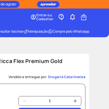
Entrar ou
Cadastrar
sultar Vacinas
Manipulação
Compre pelo Whatsapp
Ricca Flex Premium Gold
Vendido e entregue por:
Drogaria Catarinense