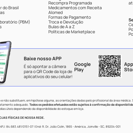
Recompra Programada
at
 do Brasil
Medicamentos com Receita
tas
Alomed
Formas de Pagamento
S
boratório (PBM)
Troca e Devolução
Ce
s
Bulas de A a Z
Po
Políticas de Marketplace
Po
Baixe nosso APP
Google
App
É só apontar a câmera
Play
Sto
para o QR Code da loja de
aplicativos do seu celular!
e não substituem, em hipótese alguma, as orientações dadas pelo profissional da área médica.
tratamento adequado.
Todos os pedidos efetuados estão sujeitos à confirmação da disponibilid
dias úteis dependendo da disponibilidade do estoque em loja.
JAS FÍSICAS DE NOSSA REDE.
84.683.481/0151-07 | End: R. Dr. João Colin, 1865 - América, Joinville - SC, 89204-001