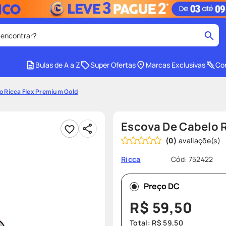
 encontrar?
cados
Bulas de A a Z
Super Ofertas
Marcas Exclusivas
Con
medley
2
º
o Ricca Flex Premium Gold
protetor solar facial
4
º
tadalafila
6
º
Escova De Cabelo 
ozivy
8
º
(
0
)
cido
protetor solar
10
º
Cód
:
752422
Ricca
Preço DC
R$
59
,
50
Total:
R$
59
,
50