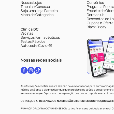
Nossas Lojas
Convênios
Trabalhe Conosco
Programa Popular
Seja uma Loja Parceira
Encarte de Ofer
Mapa de Categorias
Dermaclub
Descontos de La
Cupons e Oferta
Black Friday
Clínica DC
Vacinas
Serviços Farmacêuticos
Testes Rápidos
Autoteste Covid-19
Nossas redes sociais
As informações contidas neste site não devem ser usadas para automedicação 
médico está apto a diagnosticar qualquer problema de saúde e prescrever o 
em nosso estoque.
O processo de separação dos produtos pode levar até dois 
OS PREÇOS APRESENTADOS NO SITE SÃO DIFERENTES DOS PREÇOS DAS LO
FARMÁCIA DROGARIA CATARINENSE | Cia Latino Americana de Medicamentos | CNPJ: 