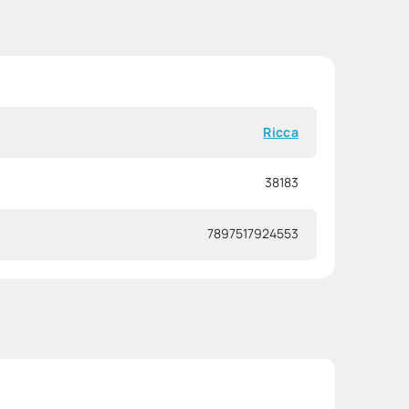
Ricca
38183
7897517924553