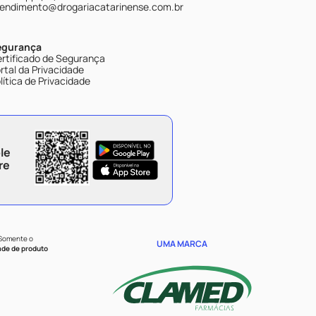
endimento@drogariacatarinense.com.br
egurança
rtificado de Segurança
rtal da Privacidade
lítica de Privacidade
le
re
 Somente o
UMA MARCA
ade de produto