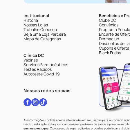
Institucional
Benefícios e P
História
Clube DC
Nossas Lojas
Convênios
Trabalhe Conosco
Programa Popular
Seja uma Loja Parceira
Encarte de Ofer
Mapa de Categorias
Dermaclub
Descontos de La
Cupons e Oferta
Black Friday
Clínica DC
Vacinas
Serviços Farmacêuticos
Testes Rápidos
Autoteste Covid-19
Nossas redes sociais
As informações contidas neste site não devem ser usadas para automedicação 
médico está apto a diagnosticar qualquer problema de saúde e prescrever o 
em nosso estoque.
O processo de separação dos produtos pode levar até dois 