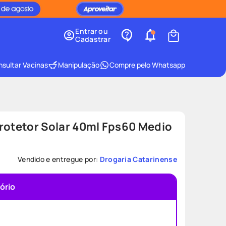
Entrar ou
Cadastrar
sultar Vacinas
Manipulação
Compre pelo Whatsapp
rotetor Solar 40ml Fps60 Medio
Vendido e entregue por:
Drogaria Catarinense
ório