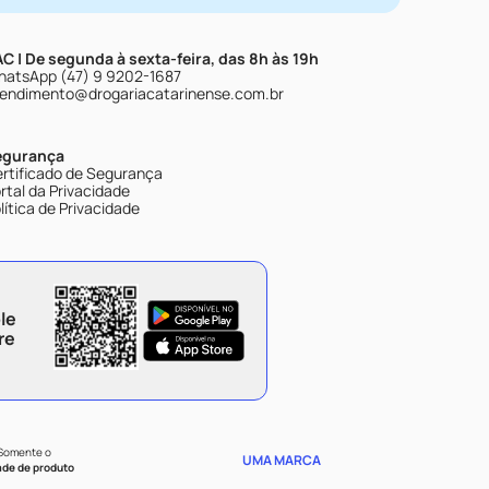
C | De segunda à sexta-feira, das 8h às 19h
atsApp (47) 9 9202-1687
endimento@drogariacatarinense.com.br
egurança
rtificado de Segurança
rtal da Privacidade
lítica de Privacidade
le
re
 Somente o
UMA MARCA
ade de produto