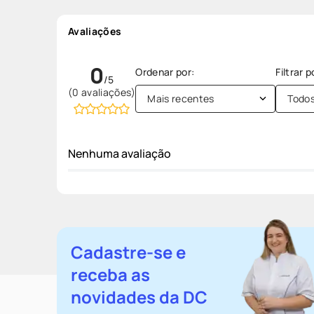
Avaliações
0
(0 avaliações)
Mais recentes
Todo
Nenhuma avaliação
Cadastre-se e
receba as
novidades da DC