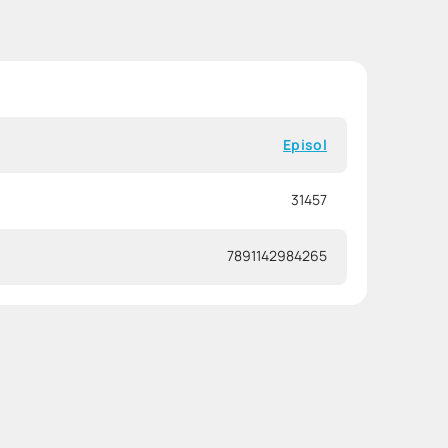
Episol
31457
7891142984265