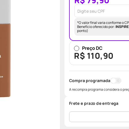
R$ 79,90
*O valor final varia conforme o 
Benefício oferecido por:
INSPIRE
ponto)
Preço DC
R$
110
,
90
Compra programada
A recompra programa considera o preç
Frete e prazo de entrega