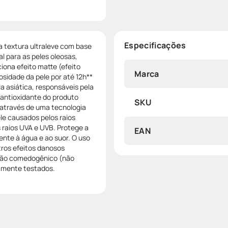
Especificações
textura ultraleve com base
l para as peles oleosas,
ciona efeito matte (efeito
Marca
eosidade da pele por até 12h**
la asiática, responsáveis pela
 antioxidante do produto
SKU
 através de uma tecnologia
le causados pelos raios
 raios UVA e UVB. Protege a
EAN
ente à água e ao suor. O uso
tros efeitos danosos
 Não comedogênico (não
amente testados.