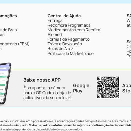
romoções
Central de Ajuda
SA
Entrega
Wh
Recompra Programada
at
 do Brasil
Medicamentos com Receita
tas
Alomed
Formas de Pagamento
S
boratório (PBM)
Troca e Devolução
Ce
s
Bulas de A a Z
Po
Políticas de Marketplace
Po
Baixe nosso APP
Google
App
É só apontar a câmera
Play
Sto
para o QR Code da loja de
aplicativos do seu celular!
e não substituem, em hipótese alguma, as orientações dadas pelo profissional da área médica.
tratamento adequado.
Todos os pedidos efetuados estão sujeitos à confirmação da disponibilid
dias úteis dependendo da disponibilidade do estoque em loja.