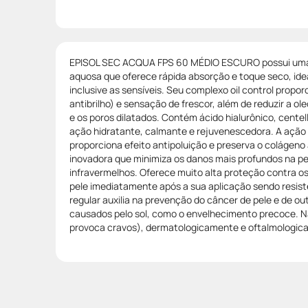
EPISOL SEC ACQUA FPS 60 MÉDIO ESCURO possui uma 
aquosa que oferece rápida absorção e toque seco, idea
inclusive as sensíveis. Seu complexo oil control propor
antibrilho) e sensação de frescor, além de reduzir a ol
e os poros dilatados. Contém ácido hialurônico, centel
ação hidratante, calmante e rejuvenescedora. A ação
proporciona efeito antipoluição e preserva o colágeno
inovadora que minimiza os danos mais profundos na pe
infravermelhos. Oferece muito alta proteção contra os
pele imediatamente após a sua aplicação sendo resist
regular auxilia na prevenção do câncer de pele e de ou
causados pelo sol, como o envelhecimento precoce.
provoca cravos), dermatologicamente e oftalmologic