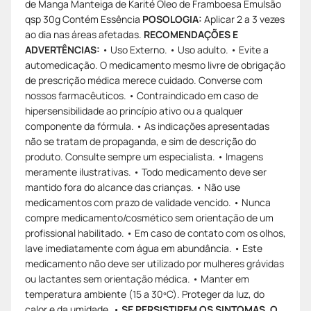
de Manga Manteiga de Karité Óleo de Framboesa Emulsão
qsp 30g Contém Essência
POSOLOGIA:
Aplicar 2 a 3 vezes
ao dia nas áreas afetadas.
RECOMENDAÇÕES E
ADVERTÊNCIAS:
• Uso Externo. • Uso adulto. • Evite a
automedicação. O medicamento mesmo livre de obrigação
de prescrição médica merece cuidado. Converse com
nossos farmacêuticos. • Contraindicado em caso de
hipersensibilidade ao princípio ativo ou a qualquer
componente da fórmula. • As indicações apresentadas
não se tratam de propaganda, e sim de descrição do
produto. Consulte sempre um especialista. • Imagens
meramente ilustrativas. • Todo medicamento deve ser
mantido fora do alcance das crianças. • Não use
medicamentos com prazo de validade vencido. • Nunca
compre medicamento/cosmético sem orientação de um
profissional habilitado. • Em caso de contato com os olhos,
lave imediatamente com água em abundância. • Este
medicamento não deve ser utilizado por mulheres grávidas
ou lactantes sem orientação médica. • Manter em
temperatura ambiente (15 a 30ºC). Proteger da luz, do
calor e da umidade. •
SE PERSISTIREM OS SINTOMAS, O