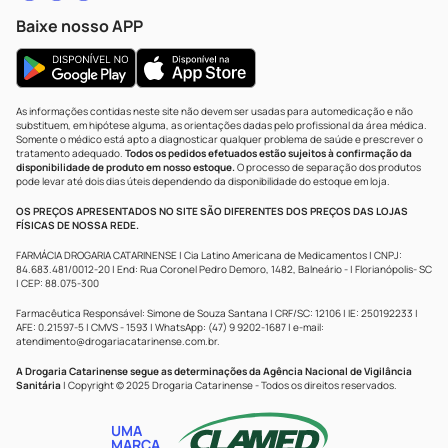
Baixe nosso APP
As informações contidas neste site não devem ser usadas para automedicação e não
substituem, em hipótese alguma, as orientações dadas pelo profissional da área médica.
Somente o médico está apto a diagnosticar qualquer problema de saúde e prescrever o
tratamento adequado.
Todos os pedidos efetuados estão sujeitos à confirmação da
disponibilidade de produto em nosso estoque.
O processo de separação dos produtos
pode levar até dois dias úteis dependendo da disponibilidade do estoque em loja.
OS PREÇOS APRESENTADOS NO SITE SÃO DIFERENTES DOS PREÇOS DAS LOJAS
FÍSICAS DE NOSSA REDE.
FARMÁCIA DROGARIA CATARINENSE | Cia Latino Americana de Medicamentos | CNPJ:
84.683.481/0012-20 | End: Rua Coronel Pedro Demoro, 1482, Balneário - | Florianópolis- SC
| CEP: 88.075-300
Farmacêutica Responsável: Simone de Souza Santana | CRF/SC: 12106 | IE: 250192233 |
AFE: 0.21597-5 | CMVS - 1593 | WhatsApp: (47) 9 9202-1687 | e-mail:
atendimento@drogariacatarinense.com.br
.
A Drogaria Catarinense segue as determinações da Agência Nacional de Vigilância
Sanitária
| Copyright © 2025 Drogaria Catarinense - Todos os direitos reservados.
UMA
MARCA