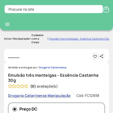
Procurar no site
Cuidados
Manipulação
com o
Emulsão três manteigas - Essência Castanha 30g
Corpo
Vendido e entregue por:
Drogaria Catarinense
Emulsão três manteigas - Essência Castanha
30g
(
0
)
Cód
:
FC12838
Drogaria Catarinense Manipulação
Preço DC