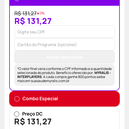
R$ 131,27
0
%
R$ 131,27
Ativar desconto
*O valor final varia conforme o CPF informado e a quantidade
selecionada do produto. Benefício oferecido por:
MYRALIS -
INTERPLAYERS
.
A cada compra ganhe 800 pontos saiba
mais em suasaudemyralis.com.br
Combo Especial
Preço DC
R$
131
,
27