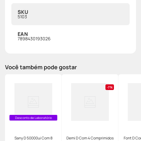
SKU
5103
EAN
7898430193026
Você também pode gostar
7%
Desconto de Laboratório
Sany D 50000ui Com 8
Demi D Com 4 Comprimidos
Font D Co