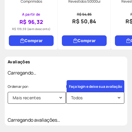
Comprimidos
Revestidos 50000ui
Revest
A partir de
R$ 54,85
R$ 50,84
R$
R$ 96,32
R$ 139,59
(sem desconto)
Comprar
Comprar
Avaliações
Carregando…
Faça login e deixe sua avaliação
Mais recentes
Todos
Carregando avaliações…