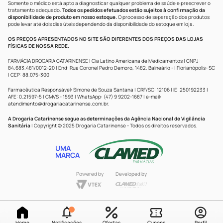
Somente o médico está apto a diagnosticar qualquer problema de saúde e prescrever o
tratamento adequado.
Todos os pedidos efetuados estão sujeitos à confirmação da
disponibilidade de produto em nosso estoque.
O processo de separação dos produtos
pode levar até dois dias úteis dependendo da disponibilidade do estoque em loja.
OS PREÇOS APRESENTADOS NO SITE SÃO DIFERENTES DOS PREÇOS DAS LOJAS
FÍSICAS DE NOSSA REDE.
FARMÁCIA DROGARIA CATARINENSE | Cia Latino Americana de Medicamentos | CNPJ:
84.683.481/0012-20 | End: Rua Coronel Pedro Demoro, 1482, Balneário - | Florianópolis- SC
| CEP: 88.075-300
Farmacêutica Responsável: Simone de Souza Santana | CRF/SC: 12106 | IE: 250192233 |
AFE: 0.21597-5 | CMVS - 1593 | WhatsApp: (47) 9 9202-1687 | e-mail:
atendimento@drogariacatarinense.com.br
.
A Drogaria Catarinense segue as determinações da Agência Nacional de Vigilância
Sanitária
| Copyright © 2025 Drogaria Catarinense - Todos os direitos reservados.
UMA
MARCA
Powered by
Developed by
Home
Notificações
Ofertas
Cupons
Perfil