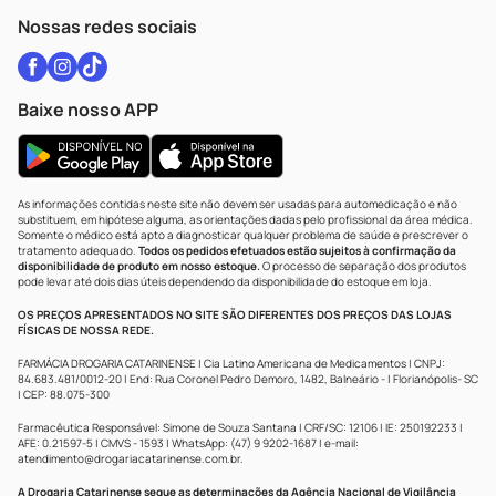
Atendimento@drogariacatarinense.com.br
Nossas redes sociais
Baixe nosso APP
As informações contidas neste site não devem ser usadas para automedicação e não
substituem, em hipótese alguma, as orientações dadas pelo profissional da área médica.
Somente o médico está apto a diagnosticar qualquer problema de saúde e prescrever o
tratamento adequado.
Todos os pedidos efetuados estão sujeitos à confirmação da
disponibilidade de produto em nosso estoque.
O processo de separação dos produtos
pode levar até dois dias úteis dependendo da disponibilidade do estoque em loja.
OS PREÇOS APRESENTADOS NO SITE SÃO DIFERENTES DOS PREÇOS DAS LOJAS
FÍSICAS DE NOSSA REDE.
FARMÁCIA DROGARIA CATARINENSE | Cia Latino Americana de Medicamentos | CNPJ:
84.683.481/0012-20 | End: Rua Coronel Pedro Demoro, 1482, Balneário - | Florianópolis- SC
| CEP: 88.075-300
Farmacêutica Responsável: Simone de Souza Santana | CRF/SC: 12106 | IE: 250192233 |
AFE: 0.21597-5 | CMVS - 1593 | WhatsApp: (47) 9 9202-1687 | e-mail:
atendimento@drogariacatarinense.com.br
.
A Drogaria Catarinense segue as determinações da Agência Nacional de Vigilância