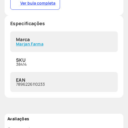
Ver bula completa
Especificações
Marca
Marjan Farma
SKU
38414
EAN
7896226110233
Avaliações