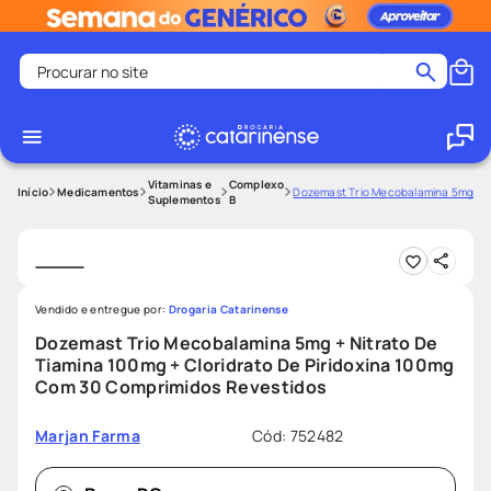
Procurar no site
Termos mais buscados
coristina
1
º
medley
2
º
Vitaminas e
Complexo
Medicamentos
Dozemast Trio Mecobalamina 5mg + Ni
Suplementos
B
fralda
3
º
protetor solar facial
4
º
shampoo
5
º
Vendido e entregue por:
Drogaria Catarinense
tadalafila
6
º
Dozemast Trio Mecobalamina 5mg + Nitrato De
lenço umedecido
7
º
Tiamina 100mg + Cloridrato De Piridoxina 100mg
Com 30 Comprimidos Revestidos
sabonete liquido
8
º
desodorante
9
º
Cód
:
752482
Marjan Farma
protetor solar
10
º