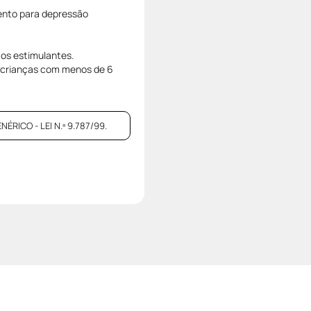
ento para depressão
tos estimulantes.
m crianças com menos de 6
ICO - LEI N.º 9.787/99.