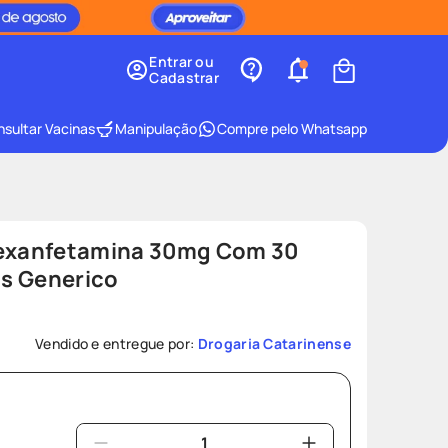
Entrar ou
Cadastrar
sultar Vacinas
Manipulação
Compre pelo Whatsapp
dexanfetamina 30mg Com 30
s Generico
Vendido e entregue por:
Drogaria Catarinense