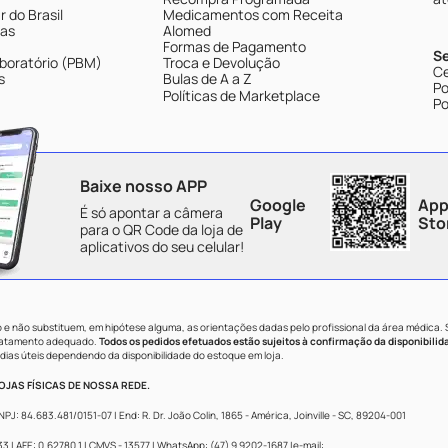
 do Brasil
Medicamentos com Receita
tas
Alomed
Formas de Pagamento
S
boratório (PBM)
Troca e Devolução
Ce
s
Bulas de A a Z
Po
Políticas de Marketplace
Po
Baixe nosso APP
Google
App
É só apontar a câmera
Play
Sto
para o QR Code da loja de
aplicativos do seu celular!
e não substituem, em hipótese alguma, as orientações dadas pelo profissional da área médica.
tratamento adequado.
Todos os pedidos efetuados estão sujeitos à confirmação da disponibilid
dias úteis dependendo da disponibilidade do estoque em loja.
JAS FÍSICAS DE NOSSA REDE.
84.683.481/0151-07 | End: R. Dr. João Colin, 1865 - América, Joinville - SC, 89204-001
 AFE: 0.62780.1 | CMVS - 13577 | WhatsApp: (47) 9 9202-1687 |e-mail: