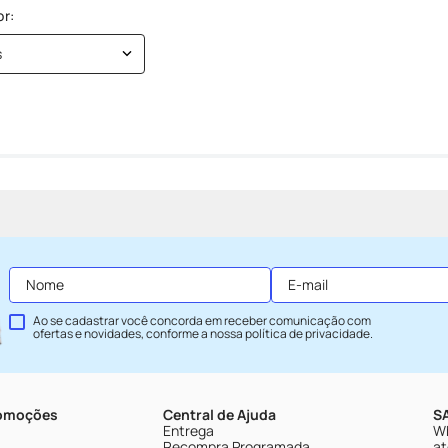
s
Ao se cadastrar você concorda em receber comunicação com
ofertas e novidades, conforme a nossa
política de privacidade
.
romoções
Central de Ajuda
SA
Entrega
Wh
Recompra Programada
at