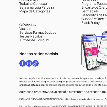
Trabalhe Conosco
Programa Popular
Seja uma Loja Parceira
Encarte de Ofer
Mapa de Categorias
Dermaclub
Descontos de La
Cupons e Oferta
Black Friday
Clínica DC
Vacinas
Serviços Farmacêuticos
Testes Rápidos
Autoteste Covid-19
Nossas redes sociais
As informações contidas neste site não devem ser usadas para automedicação 
médico está apto a diagnosticar qualquer problema de saúde e prescrever o 
em nosso estoque.
O processo de separação dos produtos pode levar até dois 
OS PREÇOS APRESENTADOS NO SITE SÃO DIFERENTES DOS PREÇOS DAS LO
FARMÁCIA DROGARIA CATARINENSE | Cia Latino Americana de Medicamentos | CNPJ: 
Farmacêutica Responsável: DANIELE VOGELSANGER CRF/SC 6566 | IE: 250192233 |