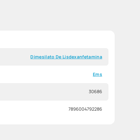
Dimesilato De Lisdexanfetamina
Ems
30686
7896004792286