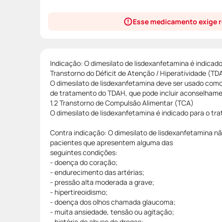
Esse medicamento exige r
Indicação: O dimesilato de lisdexanfetamina é indicad
Transtorno do Déficit de Atenção / Hiperatividade (TD
O dimesilato de lisdexanfetamina deve ser usado com
de tratamento do TDAH, que pode incluir aconselhame
1.2 Transtorno de Compulsão Alimentar (TCA)
O dimesilato de lisdexanfetamina é indicado para o t
Contra indicação: O dimesilato de lisdexanfetamina n
pacientes que apresentem alguma das
seguintes condições:
- doença do coração;
- endurecimento das artérias;
- pressão alta moderada a grave;
- hipertireoidismo;
- doença dos olhos chamada glaucoma;
- muita ansiedade, tensão ou agitação;
- história de abuso de drogas;