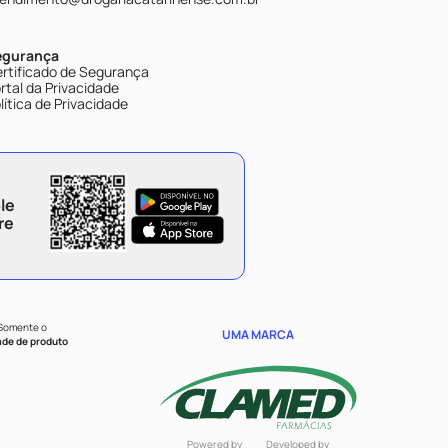
egurança
rtificado de Segurança
rtal da Privacidade
lítica de Privacidade
le
re
 Somente o
UMA MARCA
ade de produto
Powered by
Developed by