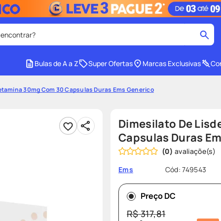
 encontrar?
cados
Bulas de A a Z
Super Ofertas
Marcas Exclusivas
Con
medley
2
º
fetamina 30mg Com 30 Capsulas Duras Ems Generico
tadalafila
4
º
lenço umedecido
6
º
Dimesilato De Lis
ar
desodorante
8
º
Capsulas Duras Em
(
0
)
ers
teste gravidez
10
º
Cód
:
749543
Ems
Preço DC
R$
317
,
81