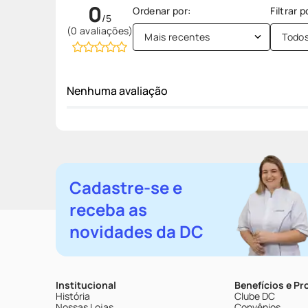
0
(0 avaliações)
Mais recentes
Todo
Nenhuma avaliação
Cadastre-se e
receba as
novidades da DC
Institucional
Benefícios e P
História
Clube DC
Nossas Lojas
Convênios