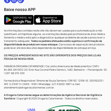
Baixe nosso APP
As informações contidas neste site não devem ser usadas para automedicação e não
substituem, em hipótese alguma, as orientações dadas pelo profissional da área médica.
Somente o médico está apto a diagnosticar qualquer problema de saúde e prescrever o
tratamento adequado.
Todos os pedidos efetuados estão sujeitos à confirmação da
disponibilidade de produto em nosso estoque.
O processo de separação dos produtos
pode levar até dois dias úteis dependendo da disponibilidade do estoque em loja.
OS PREÇOS APRESENTADOS NO SITE SÃO DIFERENTES DOS PREÇOS DAS LOJAS
FÍSICAS DE NOSSA REDE.
FARMÁCIA DROGARIA CATARINENSE | Cia Latino Americana de Medicamentos | CNPJ:
84.683.481/0012-20 | End: Rua Coronel Pedro Demoro, 1482, Balneário - | Florianópolis- SC
| CEP: 88.075-300
Farmacêutica Responsável: Simone de Souza Santana | CRF/SC: 12106 | IE: 250192233 |
AFE: 0.21597-5 | CMVS - 1593 | WhatsApp: (47) 9 9202-1687 | e-mail:
atendimento@drogariacatarinense.com.br
.
A Drogaria Catarinense segue as determinações da Agência Nacional de Vigilância
Sanitária
| Copyright © 2025 Drogaria Catarinense - Todos os direitos reservados.
UMA