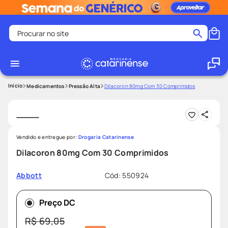
Procurar no site
Termos mais buscados
coristina
1
º
medley
2
º
Medicamentos
Pressão Alta
Dilacoron 80mg Com 30 Comprimidos
shampoo
3
º
tadalafila
4
º
ozivy
5
º
Vendido e entregue por:
Drogaria Catarinense
lenço umedecido
6
º
Dilacoron 80mg Com 30 Comprimidos
protetor solar
7
º
Cód
:
550924
Abbott
desodorante
8
º
fralda pampers
9
º
Preço DC
teste gravidez
10
º
R$
69
,
05