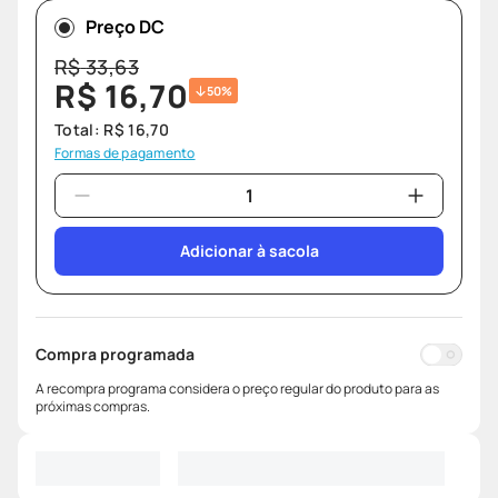
Preço DC
R$
33
,
63
R$
16
,
70
50%
Total:
R$
16
,
70
Formas de pagamento
Adicionar à sacola
Compra programada
A recompra programa considera o preço regular do produto para as
próximas compras.