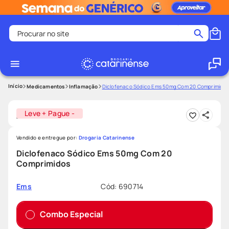
Procurar no site
Termos mais buscados
coristina
1
º
medley
2
º
Medicamentos
Inflamação
Diclofenaco Sódico Ems 50mg Com 20 Comprimidos
shampoo
3
º
Leve + Pague -
tadalafila
4
º
ozivy
5
º
Vendido e entregue por:
Drogaria Catarinense
lenço umedecido
6
º
Diclofenaco Sódico Ems 50mg Com 20
Comprimidos
protetor solar
7
º
desodorante
8
º
Cód
:
690714
Ems
fralda pampers
9
º
Combo Especial
teste gravidez
10
º