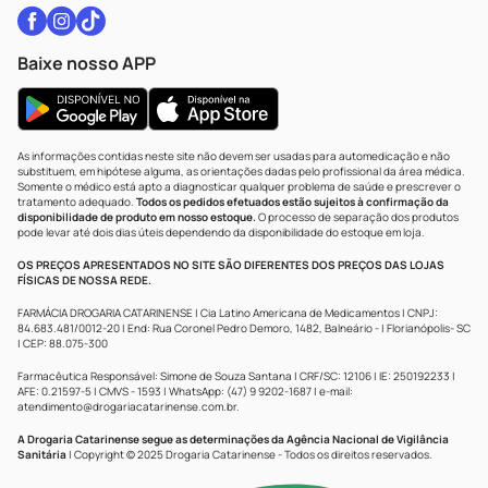
Baixe nosso APP
As informações contidas neste site não devem ser usadas para automedicação e não
substituem, em hipótese alguma, as orientações dadas pelo profissional da área médica.
Somente o médico está apto a diagnosticar qualquer problema de saúde e prescrever o
tratamento adequado.
Todos os pedidos efetuados estão sujeitos à confirmação da
disponibilidade de produto em nosso estoque.
O processo de separação dos produtos
pode levar até dois dias úteis dependendo da disponibilidade do estoque em loja.
OS PREÇOS APRESENTADOS NO SITE SÃO DIFERENTES DOS PREÇOS DAS LOJAS
FÍSICAS DE NOSSA REDE.
FARMÁCIA DROGARIA CATARINENSE | Cia Latino Americana de Medicamentos | CNPJ:
84.683.481/0012-20 | End: Rua Coronel Pedro Demoro, 1482, Balneário - | Florianópolis- SC
| CEP: 88.075-300
Farmacêutica Responsável: Simone de Souza Santana | CRF/SC: 12106 | IE: 250192233 |
AFE: 0.21597-5 | CMVS - 1593 | WhatsApp: (47) 9 9202-1687 | e-mail:
atendimento@drogariacatarinense.com.br
.
A Drogaria Catarinense segue as determinações da Agência Nacional de Vigilância
Sanitária
| Copyright © 2025 Drogaria Catarinense - Todos os direitos reservados.