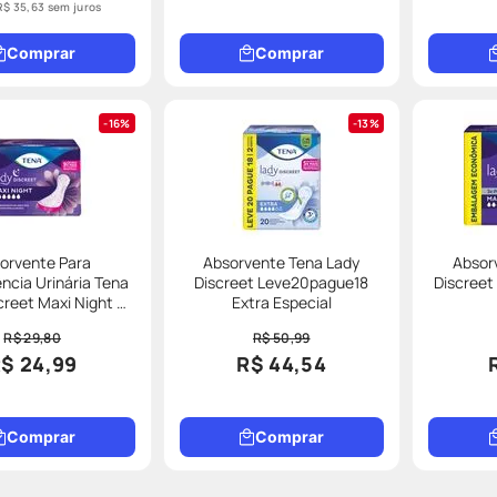
R$
35
,
63
sem juros
Comprar
Comprar
16%
13%
orvente Para
Absorvente Tena Lady
Absor
ência Urinária Tena
Discreet Leve20pague18
Discreet
creet Maxi Night 6
Extra Especial
Unidades
R$ 29,80
R$ 50,99
$ 24,99
R$ 44,54
Comprar
Comprar