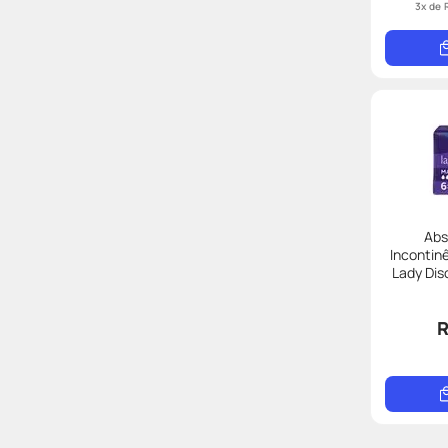
3
x de
Abs
Incontin
Lady Dis
R