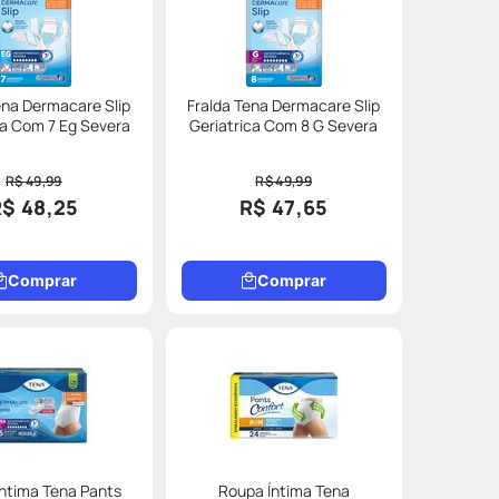
ena Dermacare Slip
Fralda Tena Dermacare Slip
ca Com 7 Eg Severa
Geriatrica Com 8 G Severa
R$ 49,99
R$ 49,99
R$ 48,25
R$ 47,65
Comprar
Comprar
ntima Tena Pants
Roupa Íntima Tena