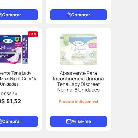
Comprar
Comprar
12%
Absorvente Para
vente Tena Lady
Incontinência Urinária
 Maxi Night Com 14
Tena Lady Discreet
Unidades
Normal 8 Unidades
R$ 58,50
R$ 51,32
Produto indisponível
Avise-me
Comprar