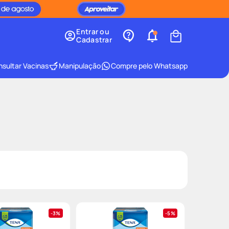
Entrar ou
Cadastrar
sultar Vacinas
Manipulação
Compre pelo Whatsapp
3%
5%