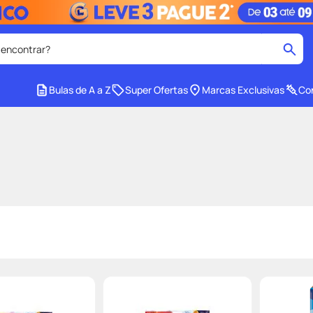
 encontrar?
cados
Bulas de A a Z
Super Ofertas
Marcas Exclusivas
Con
medley
2
º
r facial
shampoo
4
º
lenço umedecido
6
º
protetor solar
8
º
ers
teste gravidez
10
º