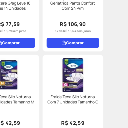
are G/eg Leve 16
Geriatrica Pants Confort
e 14 Unidades
Com 24 P/m
R$ 77,59
R$ 106,90
R$
38
,
79
sem juros
3
x de
R$
35
,
63
sem juros
Comprar
Comprar
Tena Slip Noturna
Fralda Tena Slip Noturna
nidades Tamanho M
Com 7 Unidades Tamanho G
R$ 42,59
R$ 42,59