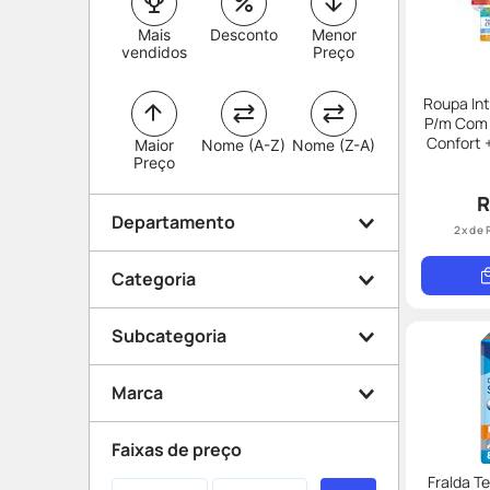
Mais
Desconto
Menor
vendidos
Preço
Roupa In
P/m Com 
Confort + 
Maior
Nome (A-Z)
Nome (Z-A)
Notur
Preço
R
Departamento
2
x de
Categoria
Saúde e Bem Estar
Subcategoria
Higiene
Geriatria
Marca
Higiene íntima
Roupa Íntima
Faixas de preço
Fralda
Fralda T
Tena