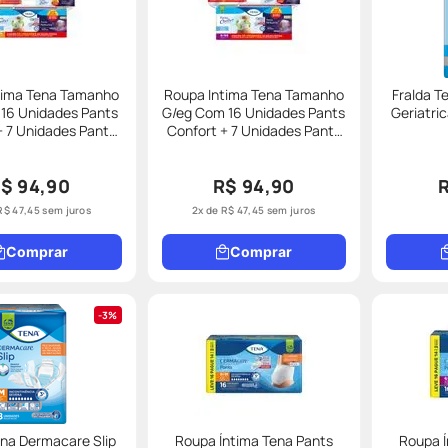
tima Tena Tamanho
Roupa Intima Tena Tamanho
Fralda T
16 Unidades Pants
G/eg Com 16 Unidades Pants
Geriatri
7 Unidades Pants
Confort + 7 Unidades Pants
na Promocional
Noturna Promocional
$ 94,90
R$ 94,90
R$
47
,
45
sem juros
2
x de
R$
47
,
45
sem juros
Comprar
Comprar
3%
ena Dermacare Slip
Roupa Íntima Tena Pants
Roupa Í