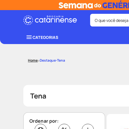
O que você deseja
Termos mais bus
CATEGORIAS
coristina
1
º
protetor sola
3
º
Destaque-Tena
tadalafila
5
º
ozivy
7
º
fralda pamp
9
º
Tena
Ordenar por: