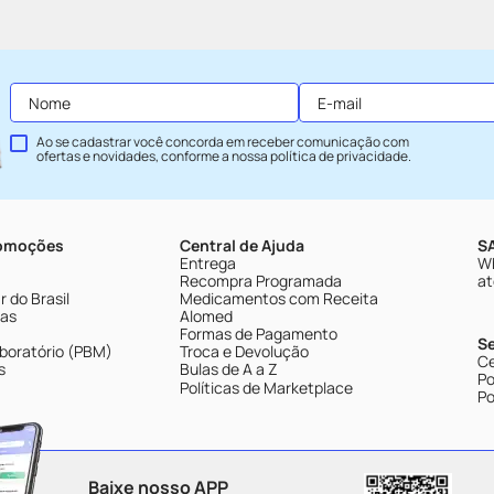
Ao se cadastrar você concorda em receber comunicação com
ofertas e novidades, conforme a nossa
política de privacidade
.
romoções
Central de Ajuda
SA
Entrega
Wh
Recompra Programada
at
 do Brasil
Medicamentos com Receita
tas
Alomed
Formas de Pagamento
S
boratório (PBM)
Troca e Devolução
Ce
s
Bulas de A a Z
Po
Políticas de Marketplace
Po
Baixe nosso APP