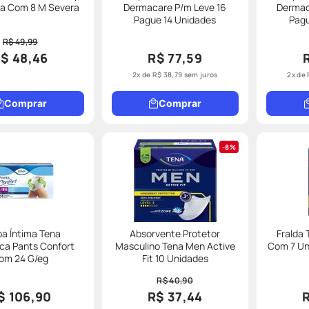
ca Com 8 M Severa
Dermacare P/m Leve 16
Dermac
Pague 14 Unidades
Pagu
R$ 49,99
$ 48,46
R$ 77,59
2
x de
R$
38
,
79
sem juros
2
x de
Comprar
Comprar
8%
a Íntima Tena
Absorvente Protetor
Fralda 
ica Pants Confort
Masculino Tena Men Active
Com 7 U
om 24 G/eg
Fit 10 Unidades
R$ 40,90
$ 106,90
R$ 37,44