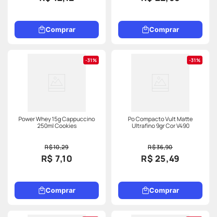
Comprar
Comprar
31%
31%
Power Whey 15g Cappuccino
Po Compacto Vult Matte
250ml Cookies
Ultrafino 9gr Cor V490
R$ 10,29
R$ 36,90
R$ 7,10
R$ 25,49
Comprar
Comprar