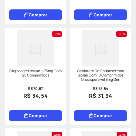
Comprar
Comprar
51%
50%
Clopidogrel Novartis 75mg Com
Cloridrato De Ondansetrona
28 Comprimidos
Biolab Com 10 Comprimidos
Orodispersivel 8mg Gen
R$ 70,67
R$ 63,54
R$ 34,54
R$ 31,94
Comprar
Comprar
48%
47%