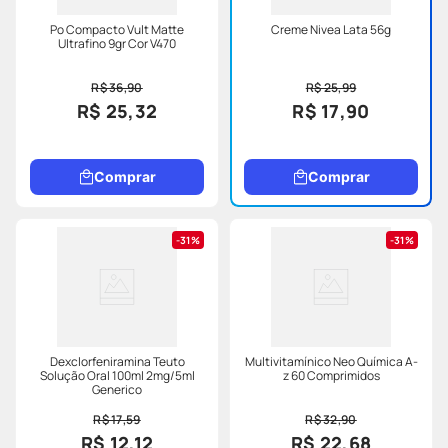
Po Compacto Vult Matte
Creme Nivea Lata 56g
Ultrafino 9gr Cor V470
R$ 36,90
R$ 25,99
R$ 25,32
R$ 17,90
Comprar
Comprar
31%
31%
Dexclorfeniramina Teuto
Multivitamínico Neo Química A-
Solução Oral 100ml 2mg/5ml
z 60 Comprimidos
Generico
R$ 17,59
R$ 32,90
R$ 12,12
R$ 22,68