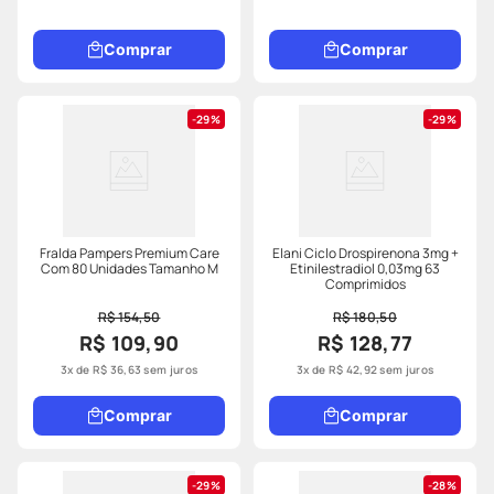
Comprar
Comprar
29%
29%
Fralda Pampers Premium Care
Elani Ciclo Drospirenona 3mg +
Com 80 Unidades Tamanho M
Etinilestradiol 0,03mg 63
Comprimidos
R$ 154,50
R$ 180,50
R$ 109,90
R$ 128,77
3
x de
R$
36
,
63
sem juros
3
x de
R$
42
,
92
sem juros
Comprar
Comprar
29%
28%