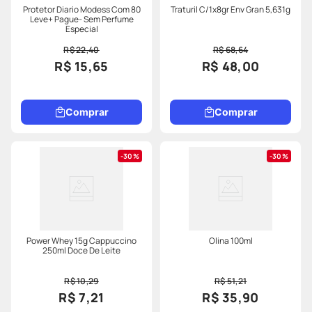
Protetor Diario Modess Com 80
Traturil C/1x8gr Env Gran 5,631g
Leve+ Pague- Sem Perfume
Especial
R$ 22,40
R$ 68,64
R$ 15,65
R$ 48,00
Comprar
Comprar
30%
30%
Power Whey 15g Cappuccino
Olina 100ml
250ml Doce De Leite
R$ 10,29
R$ 51,21
R$ 7,21
R$ 35,90