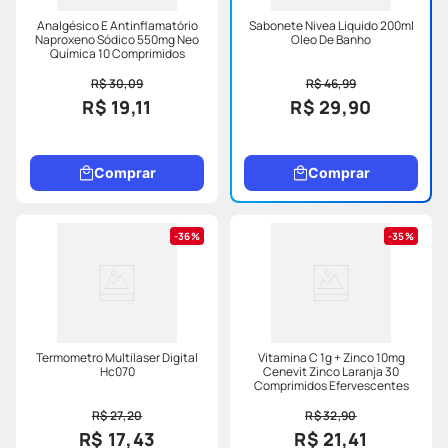
Analgésico E Antinflamatório
Sabonete Nivea Liquido 200ml
Naproxeno Sódico 550mg Neo
Oleo De Banho
Química 10 Comprimidos
R$ 30,09
R$ 46,99
R$ 19,11
R$ 29,90
Comprar
Comprar
36%
35%
Termometro Multilaser Digital
Vitamina C 1g + Zinco 10mg
Hc070
Cenevit Zinco Laranja 30
Comprimidos Efervescentes
R$ 27,20
R$ 32,90
R$ 17,43
R$ 21,41