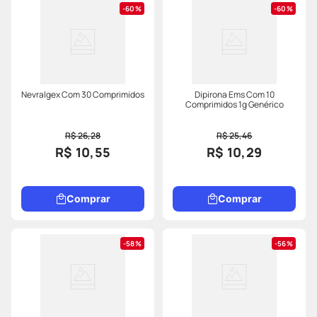
60%
60%
Nevralgex Com 30 Comprimidos
Dipirona Ems Com 10
Comprimidos 1g Genérico
R$ 26,28
R$ 25,46
R$ 10,55
R$ 10,29
Comprar
Comprar
58%
56%