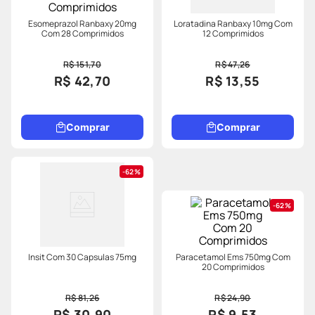
Esomeprazol Ranbaxy 20mg
Loratadina Ranbaxy 10mg Com
Com 28 Comprimidos
12 Comprimidos
R$ 151,70
R$ 47,26
R$ 42,70
R$ 13,55
Comprar
Comprar
62%
62%
Insit Com 30 Capsulas 75mg
Paracetamol Ems 750mg Com
20 Comprimidos
R$ 81,26
R$ 24,90
R$ 30,90
R$ 9,53