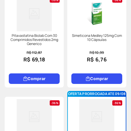
39%
38%
Pitavastatina Biolab Com 30
Simeticona Medley 125mg Com
Comprimidos Revestidos 2mg
10 Cápsulas
Generico
R$ 112,87
R$ 10,99
R$ 69,18
R$ 6,76
Comprar
Comprar
OFERTA PRORROGADA ATE 09/08
36%
36%