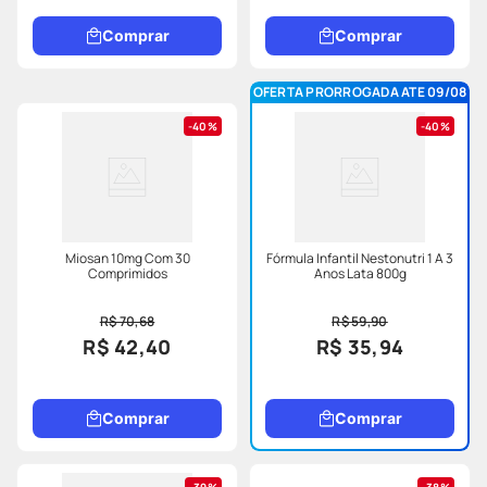
Comprar
Comprar
OFERTA PRORROGADA ATE 09/08
40%
40%
Miosan 10mg Com 30
Fórmula Infantil Nestonutri 1 A 3
Comprimidos
Anos Lata 800g
R$ 70,68
R$ 59,90
R$ 42,40
R$ 35,94
Comprar
Comprar