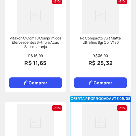
31%
31%
Vitaxon C Com 10 Comprimidos
Po Compacto Vult Matte
Efervescentes 3+tripla Acao
Ultrafino 9gr Cor V480
Sabor Laranja
R$ 16,99
R$ 36,90
R$ 11,65
R$ 25,32
Comprar
Comprar
OFERTA PRORROGADA ATE 09/08
31%
31%