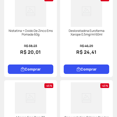
Nistatina + Óxido De Zinco Ems
Desloratadina Eurofarma
Pomada 60g
Xarope 0,5mg/ml 60ml
R$ 38,23
R$ 46,29
R$ 20,01
R$ 24,41
Comprar
Comprar
45%
43%