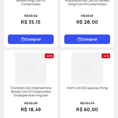
Miosan 5mg Com 30
Rosuvastatina Cálcica Sandoz
Comprimidos
10mg Com 30 Comprimidos
R$ 63,52
R$ 49,13
R$ 35,15
R$ 28,00
Comprar
Comprar
43%
41%
Cloridrato De Ondansetrona
Insit Com 60 Capsulas 75mg
Biolab Com 10 Comprimidos
Orodispensivel 4mg Gen
R$ 32,29
R$ 101,79
R$ 18,49
R$ 60,00