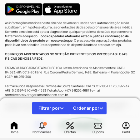
As informações contidas neste site não devem ser usadas para automedicação e não
substituem, em hipótese alguma, as orientações dadas pelo profissional da área médica.
Somente o médico está apto a diagnosticar qualquer problema de saúde e prescrever o
tratamento adequado.
Todos os pedidos efetuados estão sujeitos à confirmação da
disponibilidade de produto em nosso estoque.
O processo de separação dos produtos
pode levar até dois dias úteis dependendo da disponibilidade do estoque em loja.
OS PREÇOS APRESENTADOS NO SITE SÃO DIFERENTES DOS PREÇOS DAS LOJAS
FÍSICAS DE NOSSA REDE.
FARMÁCIA DROGARIA CATARINENSE | Cia Latino Americana de Medicamentos | CNPJ:
84.683.481/0012-20 | End: Rua Coronel Pedro Demoro, 1482, Balneário - | Florianópolis- SC
| CEP: 88.075-300
Farmacêutica Responsável: Simone de Souza Santana | CRF/SC: 12106 | IE: 250192233 |
AFE: 0.21597-5 | CMVS - 1593 | WhatsApp: (47) 9 9202-1687 | e-mail:
atendimento@drogariacatarinense.com.br
.
A Drogaria Catarinense segue as determinações da Agência Nacional de Vigilância
Filtrar por
Ordenar por
Sanitária
| Copyright © 2025 Drogaria Catarinense - Todos os direitos reservados.
UMA
MARCA
Home
Notificações
Ofertas
Cupons
Perfil
Powered by
Developed by