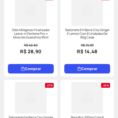
Oleo Milagroso Finalizador
Sabonete Em Barra Cloy Ginger
Leave-in Pantene Pro-v
E Lemon Com 6 Unidades De
Miracles Queratina 95ml
80g Cada
R$ 40,50
R$ 19,99
R$ 28,90
R$ 14,48
Comprar
Comprar
27%
26%
Sabonete Em Barra Cloy Ginger
Repoflor 200mg Com 6