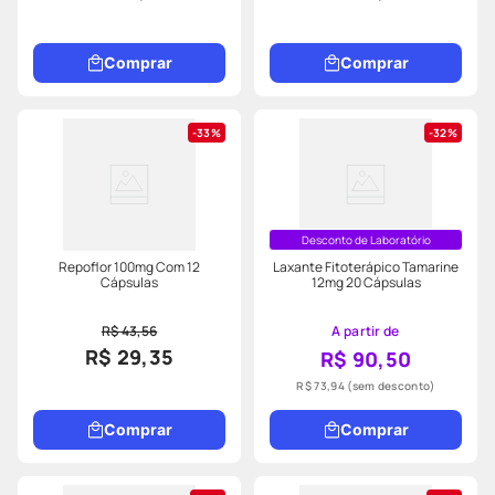
Comprar
Comprar
33%
32%
Desconto de Laboratório
Repoflor 100mg Com 12
Laxante Fitoterápico Tamarine
Cápsulas
12mg 20 Cápsulas
R$ 43,56
A partir de
R$ 29,35
R$ 90,50
R$ 73,94
(sem desconto)
Comprar
Comprar