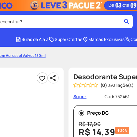
 encontrar?
cados
Bulas de A a Z
Super Ofertas
Marcas Exclusivas
Con
medley
2
º
em Aerossol Velvet 150ml
r facial
shampoo
4
º
lenço umedecido
6
º
Desodorante Super
protetor solar
8
º
(
0
)
ers
teste gravidez
10
º
Cód
:
752461
Super
Preço DC
R$
17
,
99
R$
14
,
39
20%