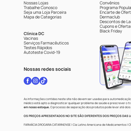
Nossas Lojas
Convênios
Trabalhe Conosco
Programa Popular
Seja uma Loja Parceira
Encarte de Ofer
Mapa de Categorias
Dermaclub
Descontos de La
Cupons e Oferta
Black Friday
Clínica DC
Vacinas
Serviços Farmacêuticos
Testes Rápidos
Autoteste Covid-19
Nossas redes sociais
As informações contidas neste site não devem ser usadas para automedicação 
médico está apto a diagnosticar qualquer problema de saúde e prescrever o 
em nosso estoque.
O processo de separação dos produtos pode levar até dois 
OS PREÇOS APRESENTADOS NO SITE SÃO DIFERENTES DOS PREÇOS DAS LO
FARMÁCIA DROGARIA CATARINENSE | Cia Latino Americana de Medicamentos | CNPJ: 