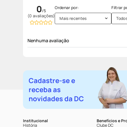
0
(0 avaliações)
Mais recentes
Todo
Nenhuma avaliação
Cadastre-se e
receba as
novidades da DC
Institucional
Benefícios e P
História
Clube DC