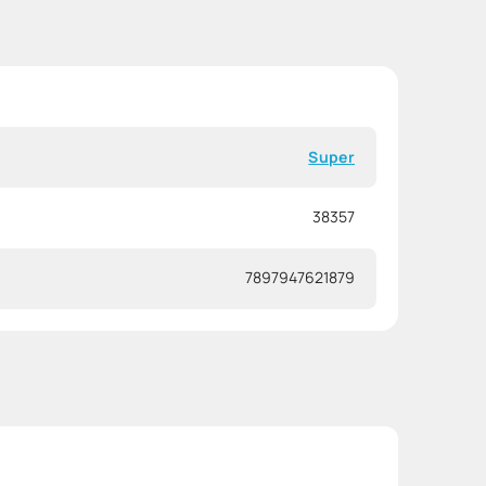
Super
38357
7897947621879