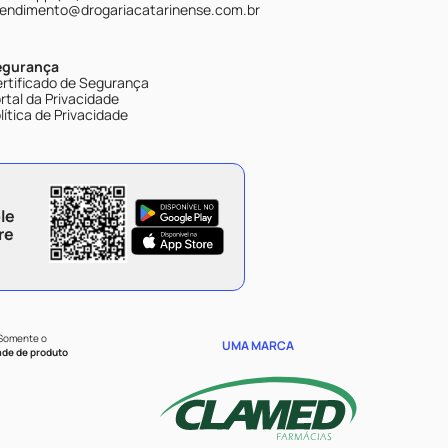
endimento@drogariacatarinense.com.br
egurança
rtificado de Segurança
rtal da Privacidade
lítica de Privacidade
le
re
 Somente o
UMA MARCA
ade de produto