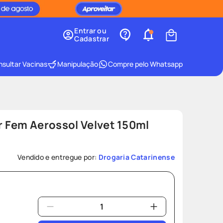
Entrar ou
Cadastrar
sultar Vacinas
Manipulação
Compre pelo Whatsapp
 Fem Aerossol Velvet 150ml
Vendido e entregue por:
Drogaria Catarinense