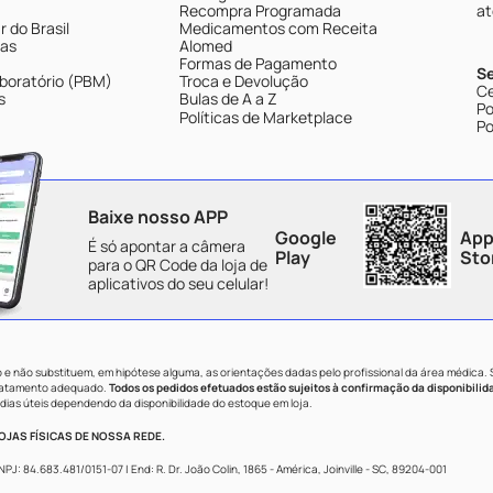
Recompra Programada
at
 do Brasil
Medicamentos com Receita
tas
Alomed
Formas de Pagamento
S
boratório (PBM)
Troca e Devolução
Ce
s
Bulas de A a Z
Po
Políticas de Marketplace
Po
Baixe nosso APP
Google
App
É só apontar a câmera
Play
Sto
para o QR Code da loja de
aplicativos do seu celular!
e não substituem, em hipótese alguma, as orientações dadas pelo profissional da área médica.
tratamento adequado.
Todos os pedidos efetuados estão sujeitos à confirmação da disponibilid
dias úteis dependendo da disponibilidade do estoque em loja.
JAS FÍSICAS DE NOSSA REDE.
84.683.481/0151-07 | End: R. Dr. João Colin, 1865 - América, Joinville - SC, 89204-001