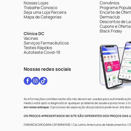
Nossas Lojas
Convênios
Trabalhe Conosco
Programa Popular
Seja uma Loja Parceira
Encarte de Ofer
Mapa de Categorias
Dermaclub
Descontos de La
Cupons e Oferta
Black Friday
Clínica DC
Vacinas
Serviços Farmacêuticos
Testes Rápidos
Autoteste Covid-19
Nossas redes sociais
As informações contidas neste site não devem ser usadas para automedicação 
médico está apto a diagnosticar qualquer problema de saúde e prescrever o 
em nosso estoque.
O processo de separação dos produtos pode levar até dois 
OS PREÇOS APRESENTADOS NO SITE SÃO DIFERENTES DOS PREÇOS DAS LO
FARMÁCIA DROGARIA CATARINENSE | Cia Latino Americana de Medicamentos | CNPJ: 