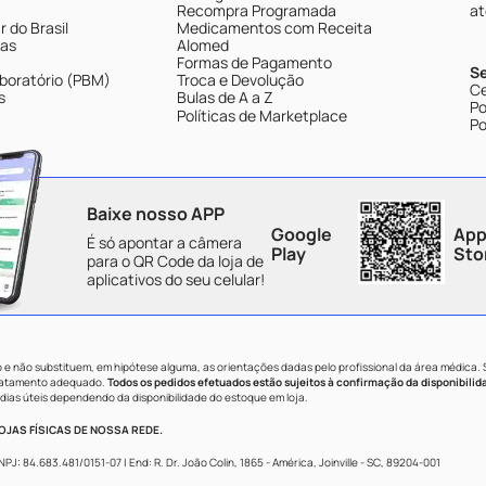
Recompra Programada
at
 do Brasil
Medicamentos com Receita
tas
Alomed
Formas de Pagamento
S
boratório (PBM)
Troca e Devolução
Ce
s
Bulas de A a Z
Po
Políticas de Marketplace
Po
Baixe nosso APP
Google
App
É só apontar a câmera
Play
Sto
para o QR Code da loja de
aplicativos do seu celular!
e não substituem, em hipótese alguma, as orientações dadas pelo profissional da área médica.
tratamento adequado.
Todos os pedidos efetuados estão sujeitos à confirmação da disponibilid
dias úteis dependendo da disponibilidade do estoque em loja.
JAS FÍSICAS DE NOSSA REDE.
84.683.481/0151-07 | End: R. Dr. João Colin, 1865 - América, Joinville - SC, 89204-001