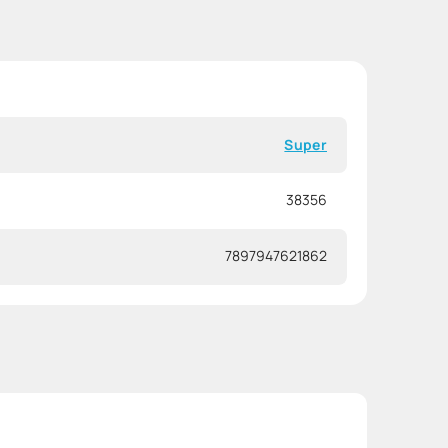
Super
38356
7897947621862