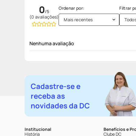
0
(0 avaliações)
Mais recentes
Todo
Nenhuma avaliação
Cadastre-se e
receba as
novidades da DC
Institucional
Benefícios e P
História
Clube DC