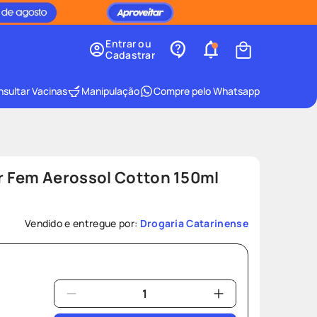
Entrar ou
Cadastrar
sultar Vacinas
Manipulação
Compre pelo Whatsapp
 Fem Aerossol Cotton 150ml
Vendido e entregue por:
Drogaria Catarinense