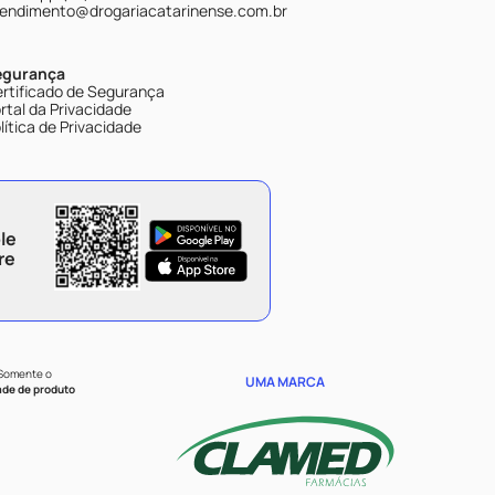
endimento@drogariacatarinense.com.br
egurança
rtificado de Segurança
rtal da Privacidade
lítica de Privacidade
le
re
 Somente o
UMA MARCA
ade de produto