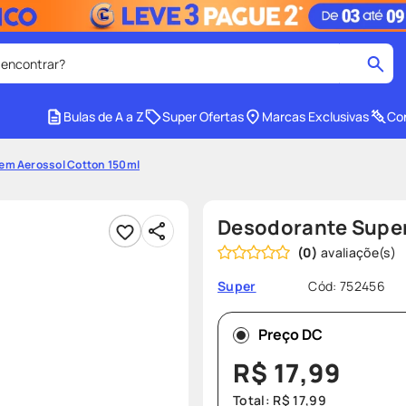
 encontrar?
cados
Bulas de A a Z
Super Ofertas
Marcas Exclusivas
Con
medley
2
º
em Aerossol Cotton 150ml
r facial
shampoo
4
º
lenço umedecido
6
º
Desodorante Super
protetor solar
8
º
(
0
)
ez
fralda pampers
10
º
Cód
:
752456
Super
Preço DC
R$
17
,
99
Total:
R$
17
,
99