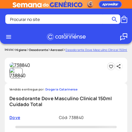
Procurar no site
Termos mais buscados
coristina
1
º
medley
2
º
Higiene
Desodorante
Aerossol
Desodorante Dove Masculino Clinical 150ml Cu
fralda
3
º
protetor solar facial
4
º
shampoo
5
º
tadalafila
6
º
Vendido e entregue por:
Drogaria Catarinense
mounjaro
7
º
Desodorante Dove Masculino Clinical 150ml
Cuidado Total
ozivy
8
º
lenço umedecido
9
º
Cód
:
738840
Dove
protetor solar
10
º