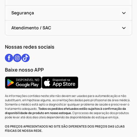
Descontos De Laboratório (PBM)
Medicamentos Com Receita
Cupons E Ofertas
Alomed
Vacinas
Black Friday
Formas De Pagamento
Serviços Farmacêuticos
Segurança
Troca E Devolução
Testes Rápidos
Bulas De A A Z
Autoteste Covid-19
Certificado De Segurança
Políticas De Marketplace
Vacinas
Portal Da Privacidade
Atendimento / SAC
Política De Privacidade
WhatsApp (47) 9202-1687
Atendimento@drogariacatarinense.com.br
Nossas redes sociais
Baixe nosso APP
As informações contidas neste site não devem ser usadas para automedicação e não
substituem, em hipótese alguma, as orientações dadas pelo profissional da área médica.
Somente o médico está apto a diagnosticar qualquer problema de saúde e prescrever o
tratamento adequado.
Todos os pedidos efetuados estão sujeitos à confirmação da
disponibilidade de produto em nosso estoque.
O processo de separação dos produtos
pode levar até dois dias úteis dependendo da disponibilidade do estoque em loja.
OS PREÇOS APRESENTADOS NO SITE SÃO DIFERENTES DOS PREÇOS DAS LOJAS
FÍSICAS DE NOSSA REDE.