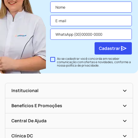
Cadastrar
Ao se cadastrar você concorda em receber
comunicação com ofertas e novidades, conforme a
nossa
política de privacidade
.
Institucional
História
Nossas Lojas
Benefícios E Promoções
Trabalhe Conosco
Seja Uma Loja Parceira
Clube DC
Mapa De Categorias
Convênios
Central De Ajuda
Programa Popular Do Brasil
Encarte De Ofertas
Entrega
Dermaclub
Recompra Programada
Clínica DC