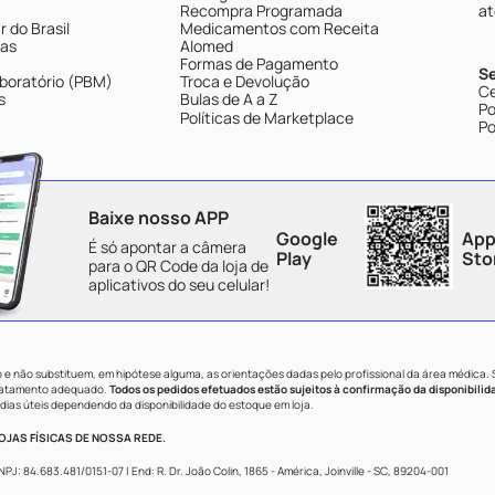
Recompra Programada
at
 do Brasil
Medicamentos com Receita
tas
Alomed
Formas de Pagamento
S
boratório (PBM)
Troca e Devolução
Ce
s
Bulas de A a Z
Po
Políticas de Marketplace
Po
Baixe nosso APP
Google
App
É só apontar a câmera
Play
Sto
para o QR Code da loja de
aplicativos do seu celular!
e não substituem, em hipótese alguma, as orientações dadas pelo profissional da área médica.
tratamento adequado.
Todos os pedidos efetuados estão sujeitos à confirmação da disponibilid
dias úteis dependendo da disponibilidade do estoque em loja.
JAS FÍSICAS DE NOSSA REDE.
84.683.481/0151-07 | End: R. Dr. João Colin, 1865 - América, Joinville - SC, 89204-001