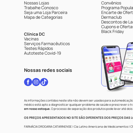
Nossas Lojas
Convênios
Trabalhe Conosco
Programa Popular
Seja uma Loja Parceira
Encarte de Ofer
Mapa de Categorias
Dermaclub
Descontos de La
Cupons e Oferta
Black Friday
Clínica DC
Vacinas
Serviços Farmacêuticos
Testes Rápidos
Autoteste Covid-19
Nossas redes sociais
As informações contidas neste site não devem ser usadas para automedicação 
médico está apto a diagnosticar qualquer problema de saúde e prescrever o 
em nosso estoque.
O processo de separação dos produtos pode levar até dois 
OS PREÇOS APRESENTADOS NO SITE SÃO DIFERENTES DOS PREÇOS DAS LO
FARMÁCIA DROGARIA CATARINENSE | Cia Latino Americana de Medicamentos | CNPJ: 