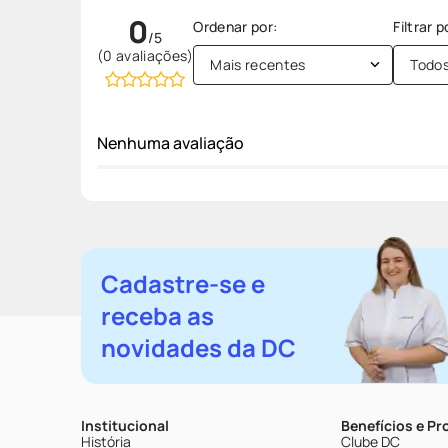
0
(0 avaliações)
Mais recentes
Todo
Nenhuma avaliação
Cadastre-se e
receba as
novidades da DC
Institucional
Benefícios e P
História
Clube DC