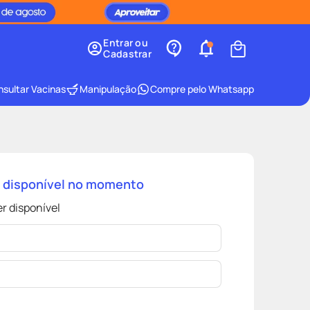
Entrar ou
Cadastrar
sultar Vacinas
Manipulação
Compre pelo Whatsapp
á disponível no momento
r disponível