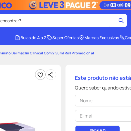
 encontrar?
cados
Bulas de A a Z
Super Ofertas
Marcas Exclusivas
Con
medley
2
º
inino Dermaclin Clinical Com 2 50ml Roll Promocional
r facial
shampoo
4
º
lenço umedecido
6
º
Este produto não est
protetor solar
8
º
Quero saber quando estive
ers
teste gravidez
10
º
ENVIAR