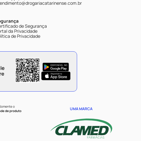
endimento@drogariacatarinense.com.br
egurança
rtificado de Segurança
rtal da Privacidade
lítica de Privacidade
le
re
 Somente o
UMA MARCA
ade de produto