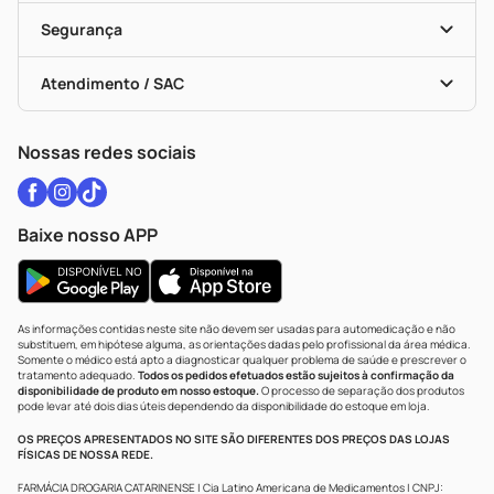
Cupons E Ofertas
Alomed
Vacinas
Black Friday
Formas De Pagamento
Serviços Farmacêuticos
Segurança
Troca E Devolução
Testes Rápidos
Bulas De A A Z
Autoteste Covid-19
Certificado De Segurança
Políticas De Marketplace
Vacinas
Portal Da Privacidade
Atendimento / SAC
Política De Privacidade
WhatsApp (47) 9202-1687
Atendimento@drogariacatarinense.com.br
Nossas redes sociais
Baixe nosso APP
As informações contidas neste site não devem ser usadas para automedicação e não
substituem, em hipótese alguma, as orientações dadas pelo profissional da área médica.
Somente o médico está apto a diagnosticar qualquer problema de saúde e prescrever o
tratamento adequado.
Todos os pedidos efetuados estão sujeitos à confirmação da
disponibilidade de produto em nosso estoque.
O processo de separação dos produtos
pode levar até dois dias úteis dependendo da disponibilidade do estoque em loja.
OS PREÇOS APRESENTADOS NO SITE SÃO DIFERENTES DOS PREÇOS DAS LOJAS
FÍSICAS DE NOSSA REDE.
FARMÁCIA DROGARIA CATARINENSE | Cia Latino Americana de Medicamentos | CNPJ: