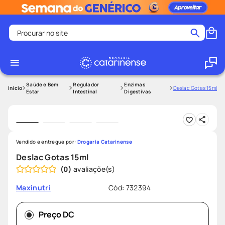
Procurar no site
Termos mais buscados
coristina
1
º
medley
2
º
Saúde e Bem
Regulador
Enzimas
Deslac Gotas 15ml
Estar
Intestinal
Digestivas
fralda
3
º
protetor solar facial
4
º
shampoo
5
º
Vendido e entregue por:
Drogaria Catarinense
tadalafila
6
º
Deslac Gotas 15ml
mounjaro
7
º
(
0
)
ozivy
8
º
Cód
:
732394
Maxinutri
lenço umedecido
9
º
protetor solar
10
º
Preço DC