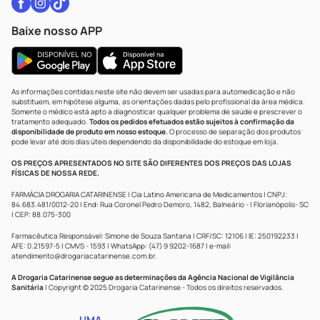
radiante.
QUAL O MELHOR FATOR DE PROTETOR
Baixe nosso APP
SOLAR PARA O ROSTO?
Na hora de escolher o protetor solar de rosto, é
importante considerar o fator de proteção solar (FPS)
As informações contidas neste site não devem ser usadas para automedicação e não
mais adequado para as suas necessidades.
substituem, em hipótese alguma, as orientações dadas pelo profissional da área médica.
Somente o médico está apto a diagnosticar qualquer problema de saúde e prescrever o
O FPS indica o tempo de proteção que o produto oferece
tratamento adequado.
Todos os pedidos efetuados estão sujeitos à confirmação da
disponibilidade de produto em nosso estoque.
O processo de separação dos produtos
em relação à exposição ao sol. Para o rosto, é
pode levar até dois dias úteis dependendo da disponibilidade do estoque em loja.
recomendado optar por protetores solares de rosto com
OS PREÇOS APRESENTADOS NO SITE SÃO DIFERENTES DOS PREÇOS DAS LOJAS
FPS 50 ou superior. Essa faixa de FPS proporciona uma
FÍSICAS DE NOSSA REDE.
proteção eficaz contra os raios UVA/UVB, prevenindo
queimaduras solares, danos à pele e o envelhecimento
FARMÁCIA DROGARIA CATARINENSE | Cia Latino Americana de Medicamentos | CNPJ:
84.683.481/0012-20 | End: Rua Coronel Pedro Demoro, 1482, Balneário - | Florianópolis- SC
precoce.
| CEP: 88.075-300
Lembre-se de reaplicar o protetor solar de rosto a cada 2
Farmacêutica Responsável: Simone de Souza Santana | CRF/SC: 12106 | IE: 250192233 |
horas, especialmente em caso de exposição prolongada
AFE: 0.21597-5 | CMVS - 1593 | WhatsApp: (47) 9 9202-1687 | e-mail:
atendimento@drogariacatarinense.com.br
.
ao sol.
QUAL A QUANTIDADE CERTA DE
A Drogaria Catarinense segue as determinações da Agência Nacional de Vigilância
Sanitária
| Copyright © 2025 Drogaria Catarinense - Todos os direitos reservados.
PROTETOR SOLAR QUE DEVO PASSAR
UMA