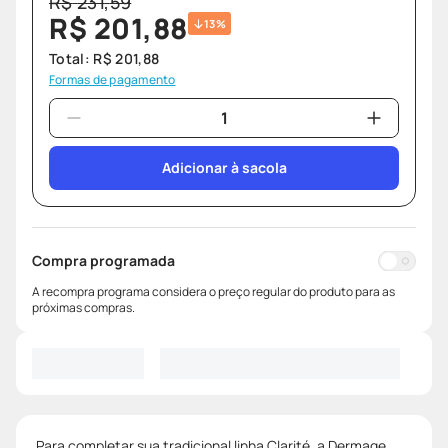
R$
231
,
59
R$
201
,
88
13%
Total:
R$
201
,
88
Formas de pagamento
Adicionar à sacola
Compra programada
A recompra programa considera o preço regular do produto para as
próximas compras.
Para completar sua tradicional linha Clarité, a Dermage