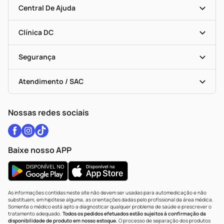
Mapa De Categorias
Convênios
Central De Ajuda
Programa Popular Do Brasil
Encarte De Ofertas
Entrega
Dermaclub
Recompra Programada
Clínica DC
Descontos De Laboratório (PBM)
Medicamentos Com Receita
Cupons E Ofertas
Alomed
Vacinas
Black Friday
Formas De Pagamento
Serviços Farmacêuticos
Segurança
Troca E Devolução
Testes Rápidos
Bulas De A A Z
Autoteste Covid-19
Certificado De Segurança
Políticas De Marketplace
Vacinas
Portal Da Privacidade
Atendimento / SAC
Política De Privacidade
WhatsApp (47) 9202-1687
Atendimento@drogariacatarinense.com.br
Nossas redes sociais
Baixe nosso APP
As informações contidas neste site não devem ser usadas para automedicação e não
substituem, em hipótese alguma, as orientações dadas pelo profissional da área médica.
Somente o médico está apto a diagnosticar qualquer problema de saúde e prescrever o
tratamento adequado.
Todos os pedidos efetuados estão sujeitos à confirmação da
disponibilidade de produto em nosso estoque.
O processo de separação dos produtos