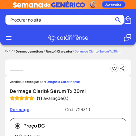
Procurar no site
Termos mais buscados
coristina
1
º
medley
2
º
Dermocosméticos
Rosto
Clareador
Dermage Clarité Sérum Tx 30ml
protetor solar facial
3
º
shampoo
4
º
tadalafila
5
º
Vendido e entregue por:
Drogaria Catarinense
lenço umedecido
6
º
Dermage Clarité Sérum Tx 30ml
(
1
)
ozivy
7
º
protetor solar
8
º
Cód
:
726310
Dermage
fralda pampers
9
º
Preço DC
teste gravidez
10
º