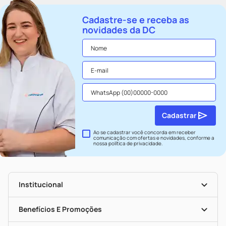
Cadastre-se e receba as
novidades da DC
Cadastrar
Ao se cadastrar você concorda em receber
comunicação com ofertas e novidades, conforme a
nossa
política de privacidade
.
Institucional
História
Nossas Lojas
Benefícios E Promoções
Trabalhe Conosco
Seja Uma Loja Parceira
Clube DC