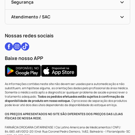
Black Friday
Formas De Pagamento
Serviços Farmacêuticos
Segurança
Troca E Devolução
Testes Rápidos
Bulas De A A Z
Autoteste Covid-19
Certificado De Segurança
Políticas De Marketplace
Vacinas
Portal Da Privacidade
Atendimento / SAC
Política De Privacidade
WhatsApp (47) 9202-1687
Atendimento@drogariacatarinense.com.br
Nossas redes sociais
Baixe nosso APP
As informações contidas neste site não devem ser usadas para automedicação e não
substituem, em hipótese alguma, as orientações dadas pelo profissional da área médica.
Somente o médico está apto a diagnosticar qualquer problema de saúde e prescrever o
tratamento adequado.
Todos os pedidos efetuados estão sujeitos à confirmação da
disponibilidade de produto em nosso estoque.
O processo de separação dos produtos
pode levar até dois dias úteis dependendo da disponibilidade do estoque em loja.
OS PREÇOS APRESENTADOS NO SITE SÃO DIFERENTES DOS PREÇOS DAS LOJAS
FÍSICAS DE NOSSA REDE.
FARMÁCIA DROGARIA CATARINENSE | Cia Latino Americana de Medicamentos | CNPJ:
84.683.481/0012-20 | End: Rua Coronel Pedro Demoro, 1482, Balneário - | Florianópolis- SC