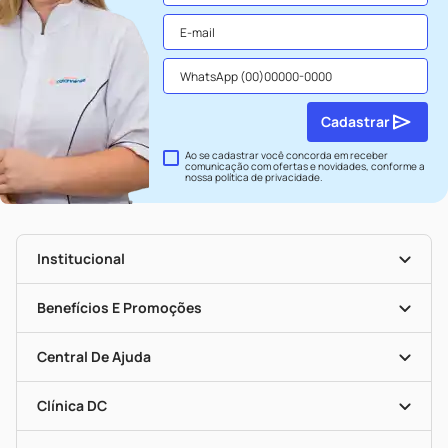
Cadastrar
Ao se cadastrar você concorda em receber
comunicação com ofertas e novidades, conforme a
nossa
política de privacidade
.
Institucional
História
Nossas Lojas
Benefícios E Promoções
Trabalhe Conosco
Seja Uma Loja Parceira
Clube DC
Mapa De Categorias
Convênios
Central De Ajuda
Programa Popular Do Brasil
Encarte De Ofertas
Entrega
Dermaclub
Recompra Programada
Clínica DC
Descontos De Laboratório (PBM)
Medicamentos Com Receita
Cupons E Ofertas
Alomed
Vacinas