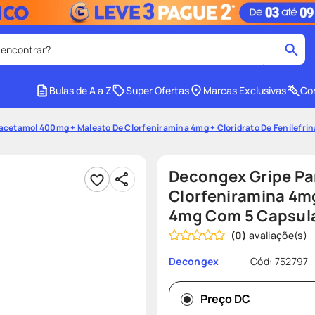
 encontrar?
cados
Bulas de A a Z
Super Ofertas
Marcas Exclusivas
Con
medley
2
º
acetamol 400mg + Maleato De Clorfeniramina 4mg + Cloridrato De Fenilefr
protetor solar facial
4
º
tadalafila
6
º
Decongex Gripe Pa
ozivy
8
º
Clorfeniramina 4mg
4mg Com 5 Capsul
cido
protetor solar
10
º
(
0
)
Cód
:
752797
Decongex
Preço DC