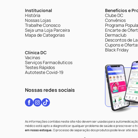
Institucional
Benefícios e P
História
Clube DC
Nossas Lojas
Convênios
Trabalhe Conosco
Programa Popular
Seja uma Loja Parceira
Encarte de Ofer
Mapa de Categorias
Dermaclub
Descontos de La
Cupons e Oferta
Black Friday
Clínica DC
Vacinas
Serviços Farmacêuticos
Testes Rápidos
Autoteste Covid-19
Nossas redes sociais
As informações contidas neste site não devem ser usadas para automedicação 
médico está apto a diagnosticar qualquer problema de saúde e prescrever o 
em nosso estoque.
O processo de separação dos produtos pode levar até dois 