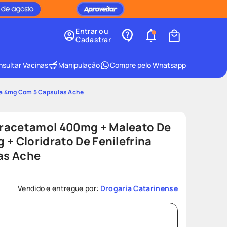
Entrar ou
Cadastrar
sultar Vacinas
Manipulação
Compre pelo Whatsapp
ina 4mg Com 5 Capsulas Ache
racetamol 400mg + Maleato De
 + Cloridrato De Fenilefrina
as Ache
Vendido e entregue por:
Drogaria Catarinense