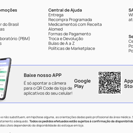
romoções
Central de Ajuda
SA
Entrega
Wh
Recompra Programada
at
 do Brasil
Medicamentos com Receita
tas
Alomed
Formas de Pagamento
S
boratório (PBM)
Troca e Devolução
Ce
s
Bulas de A a Z
Po
Políticas de Marketplace
Po
Baixe nosso APP
Google
App
É só apontar a câmera
Play
Sto
para o QR Code da loja de
aplicativos do seu celular!
e não substituem, em hipótese alguma, as orientações dadas pelo profissional da área médica.
tratamento adequado.
Todos os pedidos efetuados estão sujeitos à confirmação da disponibilid
dias úteis dependendo da disponibilidade do estoque em loja.