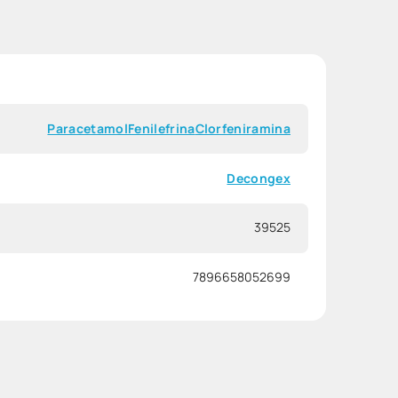
Paracetamol
Fenilefrina
Clorfeniramina
Decongex
39525
7896658052699