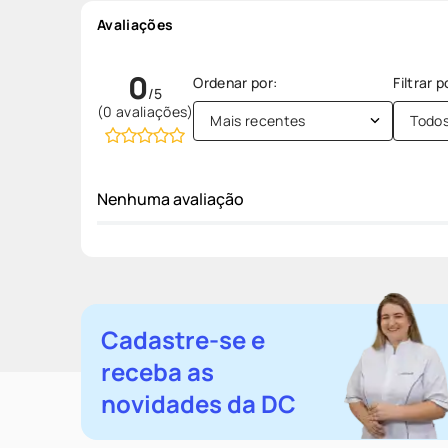
Avaliações
0
(0 avaliações)
Mais recentes
Todo
Nenhuma avaliação
Cadastre-se e
receba as
novidades da DC