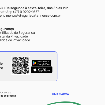
C | De segunda à sexta-feira, das 8h às 19h
atsApp (47) 9 9202-1687
endimento@drogariacatarinense.com.br
egurança
rtificado de Segurança
rtal da Privacidade
lítica de Privacidade
le
re
 Somente o
UMA MARCA
ade de produto