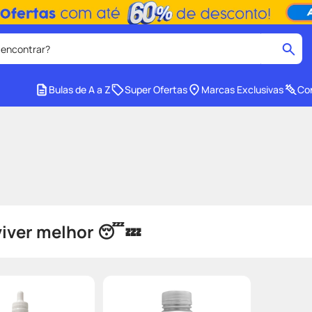
 encontrar?
cados
Bulas de A a Z
Super Ofertas
Marcas Exclusivas
Con
medley
2
º
r facial
shampoo
4
º
ozivy
6
º
cido
protetor solar
8
º
e
fralda pampers
10
º
viver melhor 😴💤