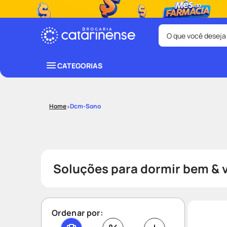
O que você deseja
Termos mais bus
CATEGORIAS
coristina
1
º
protetor sola
3
º
Dcm-Sono
tadalafila
5
º
lenço umede
7
º
desodorant
9
º
Soluções para dormir bem & 
Ordenar por: