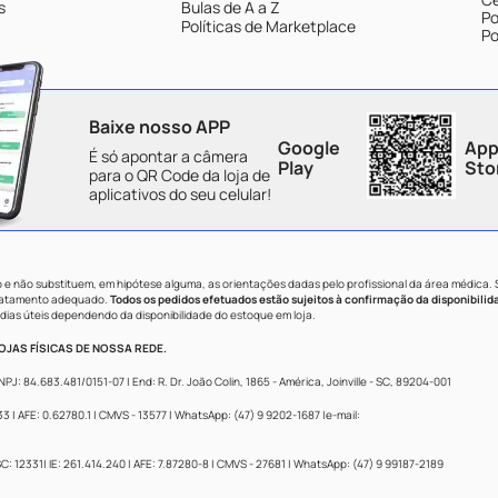
s
Bulas de A a Z
Po
Políticas de Marketplace
Po
Baixe nosso APP
Google
App
É só apontar a câmera
Play
Sto
para o QR Code da loja de
aplicativos do seu celular!
e não substituem, em hipótese alguma, as orientações dadas pelo profissional da área médica.
tratamento adequado.
Todos os pedidos efetuados estão sujeitos à confirmação da disponibilid
dias úteis dependendo da disponibilidade do estoque em loja.
JAS FÍSICAS DE NOSSA REDE.
84.683.481/0151-07 | End: R. Dr. João Colin, 1865 - América, Joinville - SC, 89204-001
 AFE: 0.62780.1 | CMVS - 13577 | WhatsApp: (47) 9 9202-1687 |e-mail:
: 12331| IE: 261.414.240 | AFE: 7.87280-8 | CMVS - 27681 | WhatsApp: (47) 9 99187-2189