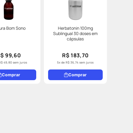
tura Bom Sono
Herbatonin 100mg
Sublingual 30 doses em
cápsulas
$ 99,60
R$ 183,70
R$
49
,
80
sem juros
5
x de
R$
36
,
74
sem juros
Comprar
Comprar