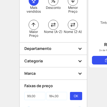
Mais
Desconto
Menor
vendidos
Preço
Tin
Maior
Nome (A-Z)
Nome (Z-A)
Preço
R
Departamento
2
x de
Categoria
Manipulação
Marca
Nutracêuticos e
Faixas de preço
Fitoterápicos
Drogaria Catarinense
Cuidados com a Saúde
Manipulação