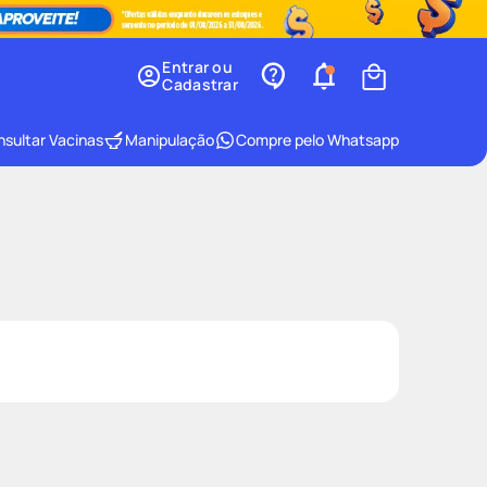
Entrar ou
Cadastrar
sultar Vacinas
Manipulação
Compre pelo Whatsapp