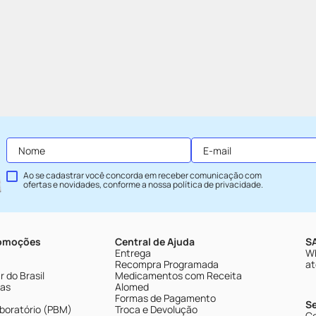
Ao se cadastrar você concorda em receber comunicação com
ofertas e novidades, conforme a nossa
política de privacidade
.
romoções
Central de Ajuda
SA
Entrega
Wh
Recompra Programada
at
 do Brasil
Medicamentos com Receita
tas
Alomed
Formas de Pagamento
S
boratório (PBM)
Troca e Devolução
Ce