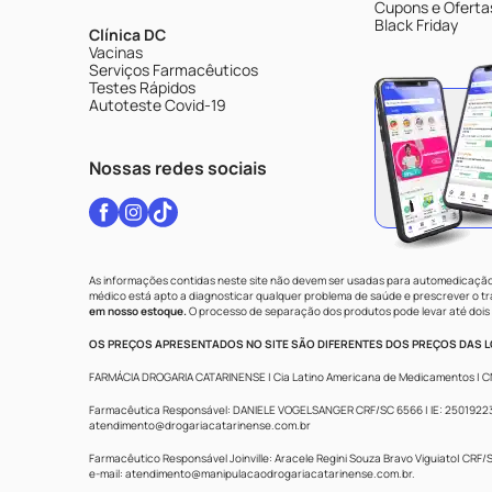
Cupons e Oferta
Black Friday
Clínica DC
Vacinas
Serviços Farmacêuticos
Testes Rápidos
Autoteste Covid-19
Nossas redes sociais
As informações contidas neste site não devem ser usadas para automedicação 
médico está apto a diagnosticar qualquer problema de saúde e prescrever o 
em nosso estoque.
O processo de separação dos produtos pode levar até dois 
OS PREÇOS APRESENTADOS NO SITE SÃO DIFERENTES DOS PREÇOS DAS LO
FARMÁCIA DROGARIA CATARINENSE | Cia Latino Americana de Medicamentos | CNPJ: 
Farmacêutica Responsável: DANIELE VOGELSANGER CRF/SC 6566 | IE: 250192233 |
atendimento@drogariacatarinense.com.br
Farmacêutico Responsável Joinville: Aracele Regini Souza Bravo Viguiato| CRF/SC
e-mail:
atendimento@manipulacaodrogariacatarinense.com.br
.