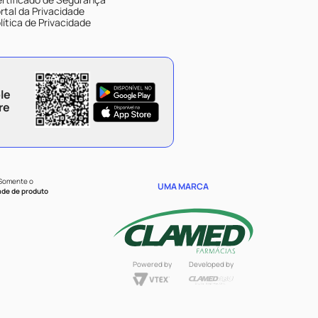
rtal da Privacidade
lítica de Privacidade
le
re
 Somente o
UMA MARCA
ade de produto
Powered by
Developed by