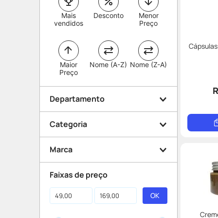
Mais
Desconto
Menor
vendidos
Preço
Cápsulas 
Maior
Nome (A-Z)
Nome (Z-A)
Preço
R
Departamento
Categoria
Manipulação
Marca
Nutracêuticos e
Faixas de preço
Fitoterápicos
Drogaria Catarinense
Cuidados com a Saúde
Manipulação
Cuidados com o Corpo
Creme