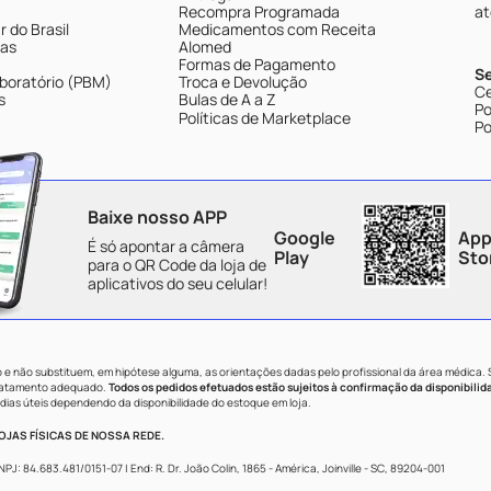
Recompra Programada
at
 do Brasil
Medicamentos com Receita
tas
Alomed
Formas de Pagamento
S
boratório (PBM)
Troca e Devolução
Ce
s
Bulas de A a Z
Po
Políticas de Marketplace
Po
Baixe nosso APP
Google
App
É só apontar a câmera
Play
Sto
para o QR Code da loja de
aplicativos do seu celular!
e não substituem, em hipótese alguma, as orientações dadas pelo profissional da área médica.
tratamento adequado.
Todos os pedidos efetuados estão sujeitos à confirmação da disponibilid
dias úteis dependendo da disponibilidade do estoque em loja.
JAS FÍSICAS DE NOSSA REDE.
84.683.481/0151-07 | End: R. Dr. João Colin, 1865 - América, Joinville - SC, 89204-001