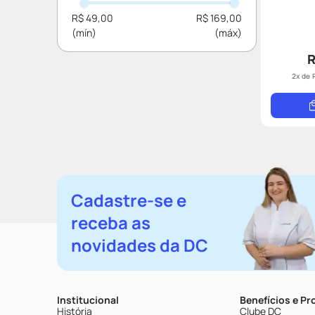
Cuidados com a Pele
R$ 49,00
R$ 169,00
R
2
x de
Cadastre-se e
receba as
novidades da DC
Institucional
Benefícios e P
História
Clube DC