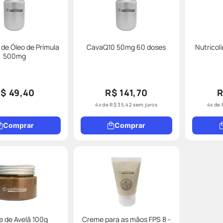
de Óleo de Prímula
CavaQ10 50mg 60 doses
Nutricol
500mg
$ 49,40
R$ 141,70
R
4
x de
R$
35
,
42
sem juros
4
x de
Comprar
Comprar
 de Avelã 100g
Creme para as mãos FPS 8 -