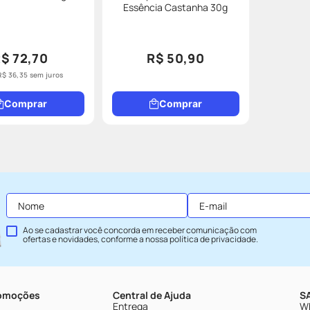
Essência Castanha 30g
$ 72,70
R$ 50,90
R$
36
,
35
sem juros
Comprar
Comprar
Ao se cadastrar você concorda em receber comunicação com
ofertas e novidades, conforme a nossa
política de privacidade
.
romoções
Central de Ajuda
SA
Entrega
Wh