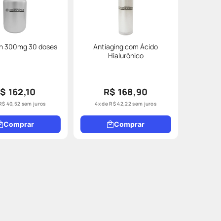
in 300mg 30 doses
Antiaging com Ácido
Hialurônico
$ 162,10
R$ 168,90
R$
40
,
52
sem juros
4
x de
R$
42
,
22
sem juros
Comprar
Comprar