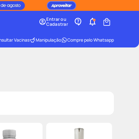
Entrar ou
Cadastrar
sultar Vacinas
Manipulação
Compre pelo Whatsapp