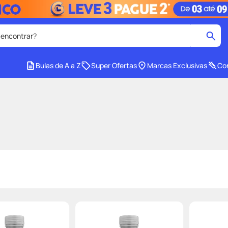
 encontrar?
cados
Bulas de A a Z
Super Ofertas
Marcas Exclusivas
Con
medley
2
º
protetor solar facial
4
º
tadalafila
6
º
ozivy
8
º
cido
protetor solar
10
º