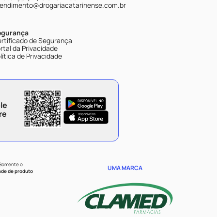
endimento@drogariacatarinense.com.br
egurança
rtificado de Segurança
rtal da Privacidade
lítica de Privacidade
le
re
 Somente o
UMA MARCA
ade de produto