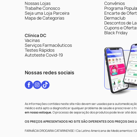
Nossas Lojas
Convênios
Trabalhe Conosco
Programa Popular
Seja uma Loja Parceira
Encarte de Ofer
Mapa de Categorias
Dermaclub
Descontos de La
Cupons e Oferta
Black Friday
Clínica DC
Vacinas
Serviços Farmacêuticos
Testes Rápidos
Autoteste Covid-19
Nossas redes sociais
As informações contidas neste site não devem ser usadas para automedicação 
médico está apto a diagnosticar qualquer problema de saúde e prescrever o 
em nosso estoque.
O processo de separação dos produtos pode levar até dois 
OS PREÇOS APRESENTADOS NO SITE SÃO DIFERENTES DOS PREÇOS DAS LO
FARMÁCIA DROGARIA CATARINENSE | Cia Latino Americana de Medicamentos | CNPJ: 