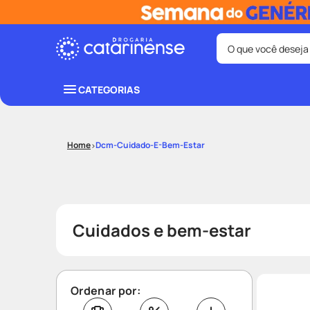
O que você deseja
Termos mais bus
CATEGORIAS
coristina
1
º
fralda
3
º
Dcm-Cuidado-E-Bem-Estar
shampoo
5
º
mounjaro
7
º
lenço umede
9
º
Cuidados e bem-estar
Ordenar por: