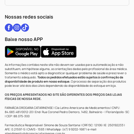
Política De Privacidade
WhatsApp (47) 9202-1687
Atendimento@drogariacatarinense.com.br
Nossas redes sociais
Baixe nosso APP
As informações contidas neste site não devem ser usadas para automedicação e não
substituem, em hipótese alguma, as orientações dadas pelo profissional da área médica.
Somente o médico está apto a diagnosticar qualquer problema de saúde e prescrever o
tratamento adequado.
Todos os pedidos efetuados estão sujeitos à confirmação da
disponibilidade de produto em nosso estoque.
O processo de separação dos produtos
pode levar até dois dias úteis dependendo da disponibilidade do estoque em loja.
OS PREÇOS APRESENTADOS NO SITE SÃO DIFERENTES DOS PREÇOS DAS LOJAS
FÍSICAS DE NOSSA REDE.
FARMÁCIA DROGARIA CATARINENSE | Cia Latino Americana de Medicamentos | CNPJ:
84.683.481/0012-20 | End: Rua Coronel Pedro Demoro, 1482, Balneário - | Florianópolis- SC
| CEP: 88.075-300
Farmacêutica Responsável: Simone de Souza Santana | CRF/SC: 12106 | IE: 250192233 |
AFE: 0.21597-5 | CMVS - 1593 | WhatsApp: (47) 9 9202-1687 | e-mail:
atendimento@drogariacatarinense.com.br
.