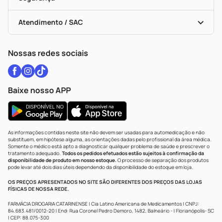
Troca E Devolução
Testes Rápidos
Bulas De A A Z
Autoteste Covid-19
Certificado De Segurança
Políticas De Marketplace
Vacinas
Portal Da Privacidade
Atendimento / SAC
Política De Privacidade
WhatsApp (47) 9202-1687
Atendimento@drogariacatarinense.com.br
Nossas redes sociais
Baixe nosso APP
As informações contidas neste site não devem ser usadas para automedicação e não
substituem, em hipótese alguma, as orientações dadas pelo profissional da área médica.
Somente o médico está apto a diagnosticar qualquer problema de saúde e prescrever o
tratamento adequado.
Todos os pedidos efetuados estão sujeitos à confirmação da
disponibilidade de produto em nosso estoque.
O processo de separação dos produtos
pode levar até dois dias úteis dependendo da disponibilidade do estoque em loja.
OS PREÇOS APRESENTADOS NO SITE SÃO DIFERENTES DOS PREÇOS DAS LOJAS
FÍSICAS DE NOSSA REDE.
FARMÁCIA DROGARIA CATARINENSE | Cia Latino Americana de Medicamentos | CNPJ:
84.683.481/0012-20 | End: Rua Coronel Pedro Demoro, 1482, Balneário - | Florianópolis- SC
| CEP: 88.075-300