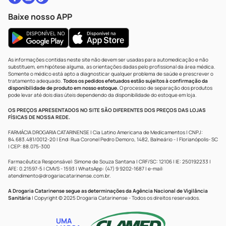
Baixe nosso APP
As informações contidas neste site não devem ser usadas para automedicação e não
substituem, em hipótese alguma, as orientações dadas pelo profissional da área médica.
Somente o médico está apto a diagnosticar qualquer problema de saúde e prescrever o
tratamento adequado.
Todos os pedidos efetuados estão sujeitos à confirmação da
disponibilidade de produto em nosso estoque.
O processo de separação dos produtos
pode levar até dois dias úteis dependendo da disponibilidade do estoque em loja.
OS PREÇOS APRESENTADOS NO SITE SÃO DIFERENTES DOS PREÇOS DAS LOJAS
FÍSICAS DE NOSSA REDE.
FARMÁCIA DROGARIA CATARINENSE | Cia Latino Americana de Medicamentos | CNPJ:
84.683.481/0012-20 | End: Rua Coronel Pedro Demoro, 1482, Balneário - | Florianópolis- SC
| CEP: 88.075-300
Farmacêutica Responsável: Simone de Souza Santana | CRF/SC: 12106 | IE: 250192233 |
AFE: 0.21597-5 | CMVS - 1593 | WhatsApp: (47) 9 9202-1687 | e-mail:
atendimento@drogariacatarinense.com.br
.
A Drogaria Catarinense segue as determinações da Agência Nacional de Vigilância
Sanitária
| Copyright © 2025 Drogaria Catarinense - Todos os direitos reservados.
UMA