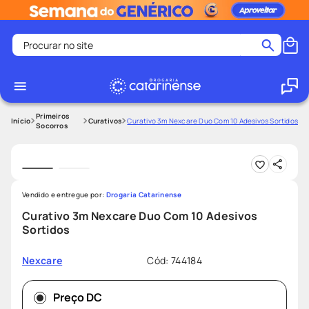
Procurar no site
Termos mais buscados
coristina
1
º
medley
2
º
Primeiros
Curativos
Curativo 3m Nexcare Duo Com 10 Adesivos Sortidos
Socorros
fralda
3
º
protetor solar facial
4
º
shampoo
5
º
Vendido e entregue por:
Drogaria Catarinense
tadalafila
6
º
Curativo 3m Nexcare Duo Com 10 Adesivos
lenço umedecido
7
º
Sortidos
sabonete liquido
8
º
Cód
:
744184
Nexcare
desodorante
9
º
protetor solar
10
º
Preço DC