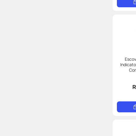
Escov
Indicato
Com
R