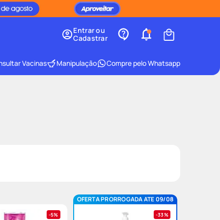
Entrar ou
Cadastrar
sultar Vacinas
Manipulação
Compre pelo Whatsapp
OFERTA PRORROGADA ATE 09/08
5%
33%