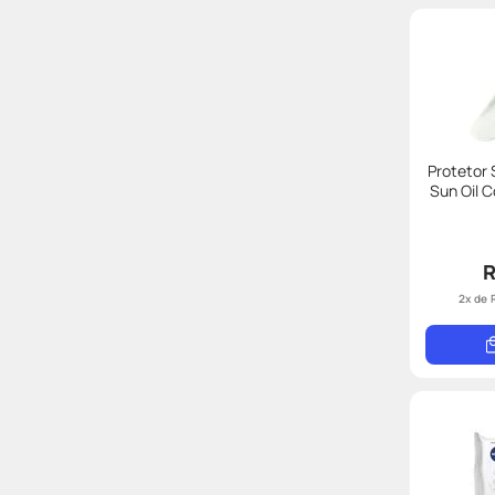
Protetor 
Sun Oil C
R
2
x de