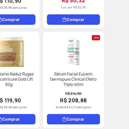
R$ 50,32
$ 110,90
1 un. por
R$ 62,90
R$
36
,
96
sem juros
Comprar
Comprar
3%
iurno Reduz Rugas
Sérum Facial Eucerin
catricure Gold Lift
Dermopure Clinical Efeito
50g
Triplo 40ml
R$ 214,90
$ 119,90
R$ 208,88
R$
39
,
96
sem juros
5
x de
R$
41
,
77
sem juros
Comprar
Comprar