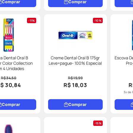
Comprar
Comprar
11%
10%
a Dental Oral B
Creme Dental Oral B 175gr
Escova De
r Color Collection
Leve+pague- 100% Especial
Pro
 4 Unidades
R$ 34,50
R$ 19,99
$ 30,84
R$ 18,03
R
3
x de
Comprar
Comprar
15%