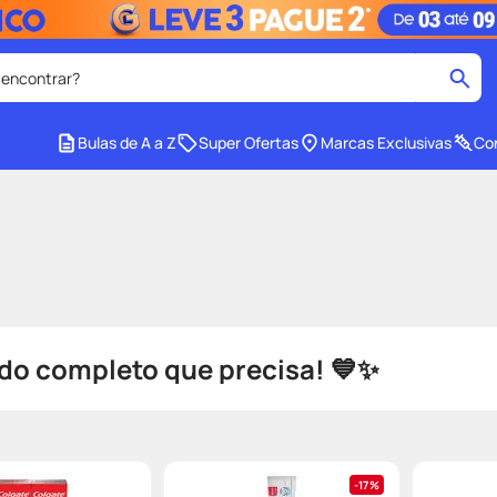
 encontrar?
cados
Bulas de A a Z
Super Ofertas
Marcas Exclusivas
Con
medley
2
º
tadalafila
4
º
lenço umedecido
6
º
ar
desodorante
8
º
ers
teste gravidez
10
º
do completo que precisa! 💙✨
17%