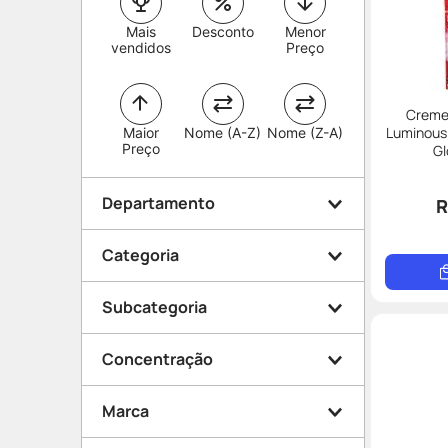
Mais
Desconto
Menor
vendidos
Preço
Creme
Luminous
Maior
Nome (A-Z)
Nome (Z-A)
Preço
Gl
Departamento
R
Categoria
Medicamentos
Subcategoria
Beleza e Proteção
Cabelo
Higiene
Concentração
Vitaminas e Suplementos
Mamãe e Bebê
Limpeza
Higiene bucal
Marca
Saúde e Bem Estar
Sedativo
Rosto
150mg
Dermocosméticos