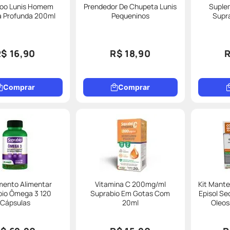
oo Lunis Homem
Prendedor De Chupeta Lunis
Suple
a Profunda 200ml
Pequeninos
Supra
$ 16,90
R$ 18,90
R
Comprar
Comprar
mento Alimentar
Vitamina C 200mg/ml
Kit Mante
bio Ômega 3 120
Suprabio Em Gotas Com
Episol Se
Cápsulas
20ml
Oleosa 
Limpeza