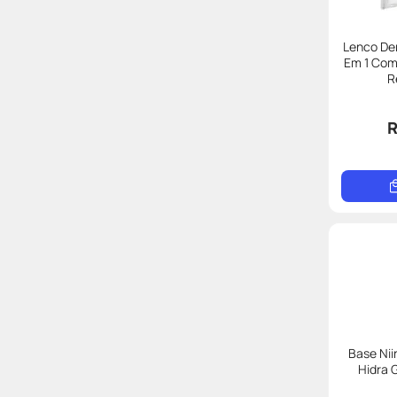
Lenco De
Em 1 Com
R
R
Base Nii
Hidra 