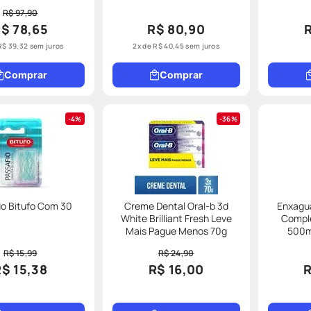
R$ 97,90
$ 78,65
R$ 80,90
R$
39
,
32
sem juros
2
x de
R$
40
,
45
sem juros
Comprar
Comprar
4%
36%
io Bitufo Com 30
Creme Dental Oral-b 3d
Enxagua
White Brilliant Fresh Leve
Comple
Mais Pague Menos 70g
500m
R$ 15,99
R$ 24,90
R$ 15,38
R$ 16,00
R