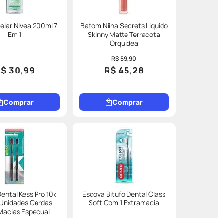
elar Nivea 200ml 7
Batom Niina Secrets Liquido
Em 1
Skinny Matte Terracota
Orquidea
R$ 59,90
$ 30,99
R$ 45,28
Comprar
Comprar
ental Kess Pro 10k
Escova Bitufo Dental Class
Unidades Cerdas
Soft Com 1 Extramacia
Macias Especual