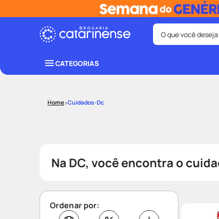
O que você deseja
Termos mais bus
CATEGORIAS
coristina
1
º
shampoo
3
º
Cuidados-Dc
ozivy
5
º
protetor sol
7
º
fralda pamp
9
º
Na DC, você encontra o cuida
Ordenar por: