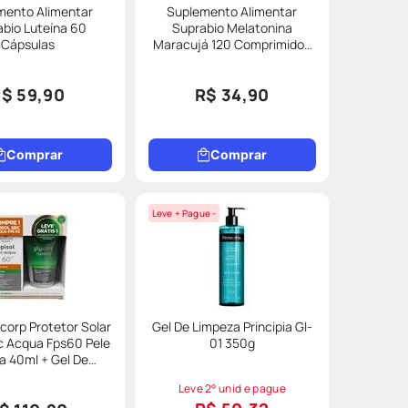
mento Alimentar
Suplemento Alimentar
bio Luteína 60
Suprabio Melatonina
Cápsulas
Maracujá 120 Comprimidos
Mastigáveis
$ 59,90
R$ 34,90
Comprar
Comprar
Leve + Pague -
corp Protetor Solar
Gel De Limpeza Principia Gl-
c Acqua Fps60 Pele
01 350g
40ml + Gel De
 Glycare Control
Leve 2° unid e pague
60g