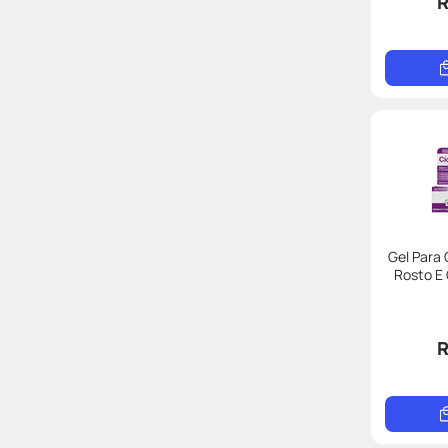
R
Gel Para 
Rosto E 
R