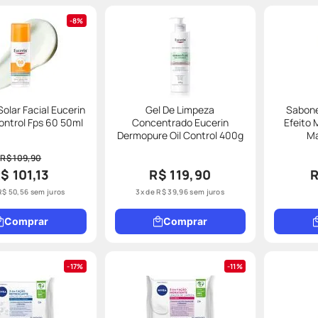
8%
Solar Facial Eucerin
Gel De Limpeza
Sabone
ontrol Fps 60 50ml
Concentrado Eucerin
Efeito 
Dermopure Oil Control 400g
Ma
R$ 109,90
$ 101,13
R$ 119,90
R
R$
50
,
56
sem juros
3
x de
R$
39
,
96
sem juros
Comprar
Comprar
17%
11%