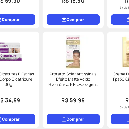
$ 69,90
R$ 15,90
R
3
x de
Comprar
Comprar
Cicatrizes E Estrias
Protetor Solar Antissinais
Creme D
Corpo Cicatricure
Efeito Matte Ácido
Fps30 Ci
30g
Hialurônico E Pró-colageno
Fps50 Cicatricure 40g
$ 34,99
R$ 59,99
R
3
x de
Comprar
Comprar