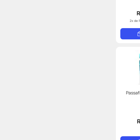
R
2
x de
Passaf