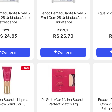
maquilante Nivea 3
Lenco Demaquilante Nivea 3
Agua Mic
 25 Unidades Acao
Em 1 Com 25 Unidades Acao
efrescante
Hidratante
R$ 29,90
R$ 29,90
$ 24,93
R$ 26,70
R
Comprar
Comprar
20%
na Secrets Liquida
Po Solto Cor 1 Niina Secrets
Escova D
Glow 30ml Cor 10
Perfect Match 12g
Com 2 
Extra 