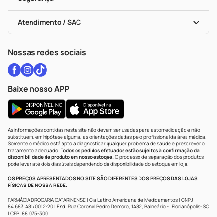
Troca E Devolução
Testes Rápidos
Bulas De A A Z
Autoteste Covid-19
Certificado De Segurança
Políticas De Marketplace
Vacinas
Portal Da Privacidade
Atendimento / SAC
Política De Privacidade
WhatsApp (47) 9202-1687
Atendimento@drogariacatarinense.com.br
Nossas redes sociais
Baixe nosso APP
As informações contidas neste site não devem ser usadas para automedicação e não
substituem, em hipótese alguma, as orientações dadas pelo profissional da área médica.
Somente o médico está apto a diagnosticar qualquer problema de saúde e prescrever o
tratamento adequado.
Todos os pedidos efetuados estão sujeitos à confirmação da
disponibilidade de produto em nosso estoque.
O processo de separação dos produtos
pode levar até dois dias úteis dependendo da disponibilidade do estoque em loja.
OS PREÇOS APRESENTADOS NO SITE SÃO DIFERENTES DOS PREÇOS DAS LOJAS
FÍSICAS DE NOSSA REDE.
FARMÁCIA DROGARIA CATARINENSE | Cia Latino Americana de Medicamentos | CNPJ:
84.683.481/0012-20 | End: Rua Coronel Pedro Demoro, 1482, Balneário - | Florianópolis- SC
| CEP: 88.075-300