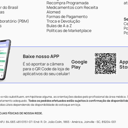
Recompra Programada
at
 do Brasil
Medicamentos com Receita
tas
Alomed
Formas de Pagamento
S
boratório (PBM)
Troca e Devolução
Ce
s
Bulas de A a Z
Po
Políticas de Marketplace
Po
Baixe nosso APP
Google
App
É só apontar a câmera
Play
Sto
para o QR Code da loja de
aplicativos do seu celular!
e não substituem, em hipótese alguma, as orientações dadas pelo profissional da área médica.
tratamento adequado.
Todos os pedidos efetuados estão sujeitos à confirmação da disponibilid
dias úteis dependendo da disponibilidade do estoque em loja.
JAS FÍSICAS DE NOSSA REDE.
84.683.481/0151-07 | End: R. Dr. João Colin, 1865 - América, Joinville - SC, 89204-001