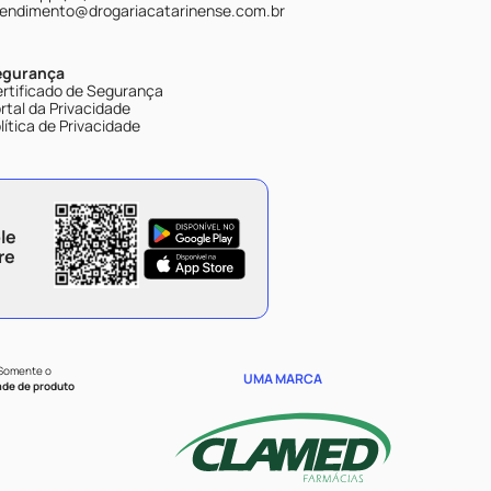
endimento@drogariacatarinense.com.br
egurança
rtificado de Segurança
rtal da Privacidade
lítica de Privacidade
le
re
 Somente o
UMA MARCA
ade de produto