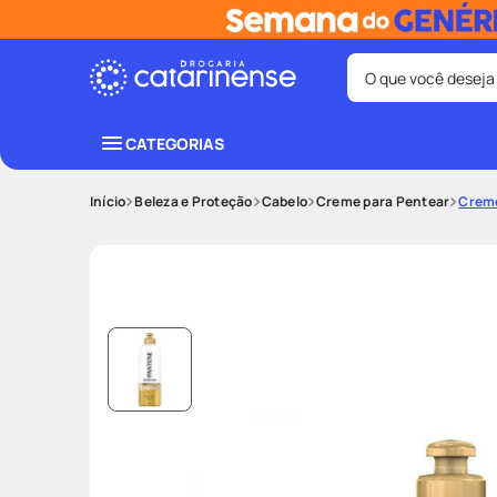
O que você deseja
Termos mais bus
CATEGORIAS
coristina
1
º
Beleza e Proteção
Cabelo
Creme para Pentear
Creme
protetor sola
3
º
tadalafila
5
º
ozivy
7
º
fralda pamp
9
º