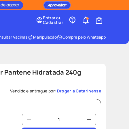
Entrar ou
Cadastrar
sultar Vacinas
Manipulação
Compre pelo Whatsapp
r Pantene Hidratada 240g
Vendido e entregue por:
Drogaria Catarinense