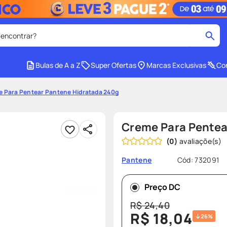
 encontrar?
cados
Bulas de A a Z
Super Ofertas
Marcas Exclusivas
Con
medley
2
º
 Para Pentear Pantene Hidratada 240g
r facial
shampoo
4
º
lenço umedecido
6
º
Creme Para Pentea
protetor solar
8
º
(
0
)
ers
teste gravidez
10
º
Cód
:
732091
Pantene
Preço DC
R$
24
,
40
R$
18
,
04
26%