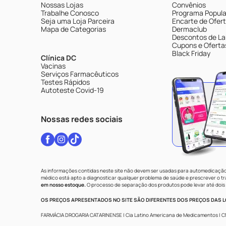
Nossas Lojas
Convênios
Trabalhe Conosco
Programa Popular
Seja uma Loja Parceira
Encarte de Ofer
Mapa de Categorias
Dermaclub
Descontos de La
Cupons e Oferta
Black Friday
Clínica DC
Vacinas
Serviços Farmacêuticos
Testes Rápidos
Autoteste Covid-19
Nossas redes sociais
As informações contidas neste site não devem ser usadas para automedicação 
médico está apto a diagnosticar qualquer problema de saúde e prescrever o 
em nosso estoque.
O processo de separação dos produtos pode levar até dois 
OS PREÇOS APRESENTADOS NO SITE SÃO DIFERENTES DOS PREÇOS DAS LO
FARMÁCIA DROGARIA CATARINENSE | Cia Latino Americana de Medicamentos | CNPJ: 