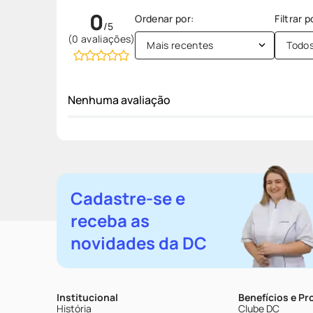
0
(0 avaliações)
Mais recentes
Todo
Nenhuma avaliação
Cadastre-se e
receba as
novidades da DC
Institucional
Benefícios e P
História
Clube DC