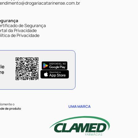
endimento@drogariacatarinense.com.br
egurança
rtificado de Segurança
rtal da Privacidade
lítica de Privacidade
le
re
 Somente o
UMA MARCA
ade de produto