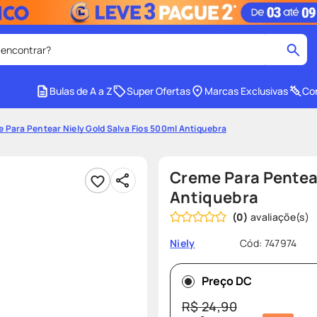
 encontrar?
cados
Bulas de A a Z
Super Ofertas
Marcas Exclusivas
Con
medley
2
º
 Para Pentear Niely Gold Salva Fios 500ml Antiquebra
r facial
shampoo
4
º
lenço umedecido
6
º
Creme Para Pentear
protetor solar
8
º
Antiquebra
(
0
)
ers
teste gravidez
10
º
Cód
:
747974
Niely
Preço DC
R$
24
,
90