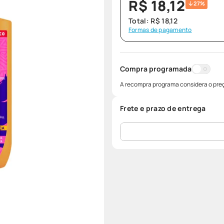
R$
18
,
12
27%
Total:
R$
18
,
12
Formas de pagamento
Compra programada
A recompra programa considera o preç
Frete e prazo de entrega