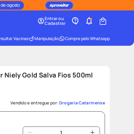
Entrar ou
Cadastrar
sultar Vacinas
Manipulação
Compre pelo Whatsapp
 Niely Gold Salva Fios 500ml
Vendido e entregue por:
Drogaria Catarinense