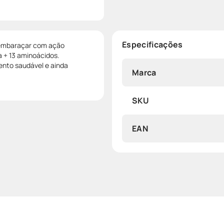
Especificações
esembaraçar com ação
a + 13 aminoácidos.
ento saudável e ainda
Marca
SKU
EAN