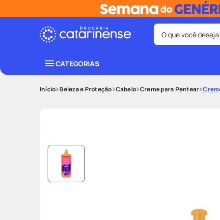
O que você deseja
Termos mais bus
CATEGORIAS
coristina
1
º
Beleza e Proteção
Cabelo
Creme para Pentear
Creme
protetor sola
3
º
tadalafila
5
º
ozivy
7
º
fralda pamp
9
º