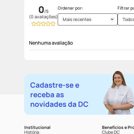
0
(0 avaliações)
Mais recentes
Todo
Nenhuma avaliação
Cadastre-se e
receba as
novidades da DC
Institucional
Benefícios e P
História
Clube DC