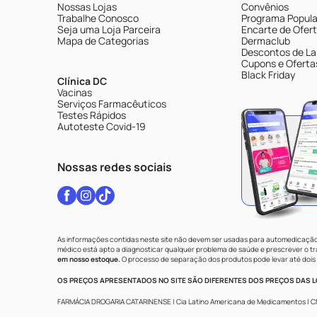
Nossas Lojas
Convênios
Trabalhe Conosco
Programa Popular
Seja uma Loja Parceira
Encarte de Ofer
Mapa de Categorias
Dermaclub
Descontos de La
Cupons e Oferta
Black Friday
Clínica DC
Vacinas
Serviços Farmacêuticos
Testes Rápidos
Autoteste Covid-19
Nossas redes sociais
As informações contidas neste site não devem ser usadas para automedicação 
médico está apto a diagnosticar qualquer problema de saúde e prescrever o 
em nosso estoque.
O processo de separação dos produtos pode levar até dois 
OS PREÇOS APRESENTADOS NO SITE SÃO DIFERENTES DOS PREÇOS DAS LO
FARMÁCIA DROGARIA CATARINENSE | Cia Latino Americana de Medicamentos | CNPJ: 