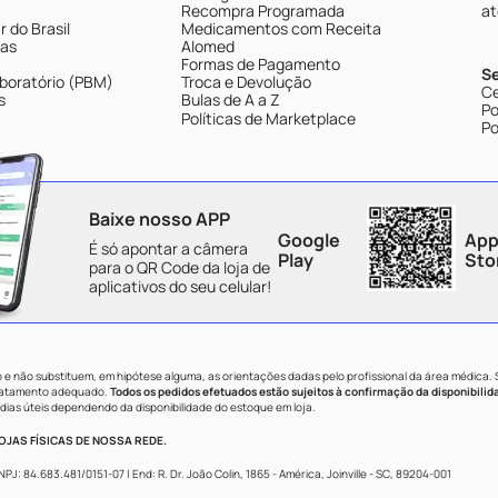
Recompra Programada
at
 do Brasil
Medicamentos com Receita
tas
Alomed
Formas de Pagamento
S
boratório (PBM)
Troca e Devolução
Ce
s
Bulas de A a Z
Po
Políticas de Marketplace
Po
Baixe nosso APP
Google
App
É só apontar a câmera
Play
Sto
para o QR Code da loja de
aplicativos do seu celular!
e não substituem, em hipótese alguma, as orientações dadas pelo profissional da área médica.
tratamento adequado.
Todos os pedidos efetuados estão sujeitos à confirmação da disponibilid
dias úteis dependendo da disponibilidade do estoque em loja.
JAS FÍSICAS DE NOSSA REDE.
84.683.481/0151-07 | End: R. Dr. João Colin, 1865 - América, Joinville - SC, 89204-001