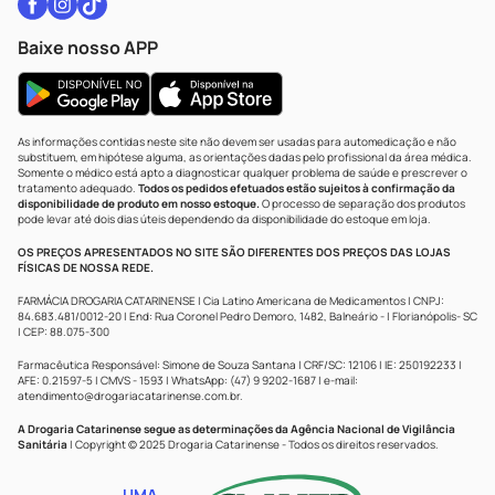
Baixe nosso APP
As informações contidas neste site não devem ser usadas para automedicação e não
substituem, em hipótese alguma, as orientações dadas pelo profissional da área médica.
Somente o médico está apto a diagnosticar qualquer problema de saúde e prescrever o
tratamento adequado.
Todos os pedidos efetuados estão sujeitos à confirmação da
disponibilidade de produto em nosso estoque.
O processo de separação dos produtos
pode levar até dois dias úteis dependendo da disponibilidade do estoque em loja.
OS PREÇOS APRESENTADOS NO SITE SÃO DIFERENTES DOS PREÇOS DAS LOJAS
FÍSICAS DE NOSSA REDE.
FARMÁCIA DROGARIA CATARINENSE | Cia Latino Americana de Medicamentos | CNPJ:
84.683.481/0012-20 | End: Rua Coronel Pedro Demoro, 1482, Balneário - | Florianópolis- SC
| CEP: 88.075-300
Farmacêutica Responsável: Simone de Souza Santana | CRF/SC: 12106 | IE: 250192233 |
AFE: 0.21597-5 | CMVS - 1593 | WhatsApp: (47) 9 9202-1687 | e-mail:
atendimento@drogariacatarinense.com.br
.
A Drogaria Catarinense segue as determinações da Agência Nacional de Vigilância
Sanitária
| Copyright © 2025 Drogaria Catarinense - Todos os direitos reservados.
UMA