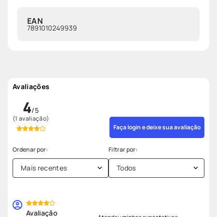
EAN
7891010249939
Avaliações
4
(1 avaliação)
Faça login e deixe sua avaliação
Mais recentes
Todos