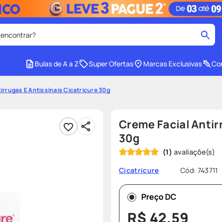
 encontrar?
cados
Bulas de A a Z
Super Ofertas
Marcas Exclusivas
Con
medley
2
º
irrugas E Antissinais Cicatricure 30g
protetor solar facial
4
º
tadalafila
6
º
Creme Facial Antir
cido
sabonete liquido
8
º
30g
(
1
)
e
protetor solar
10
º
Cód
:
743711
Cicatricure
Preço DC
R$
42
,
59