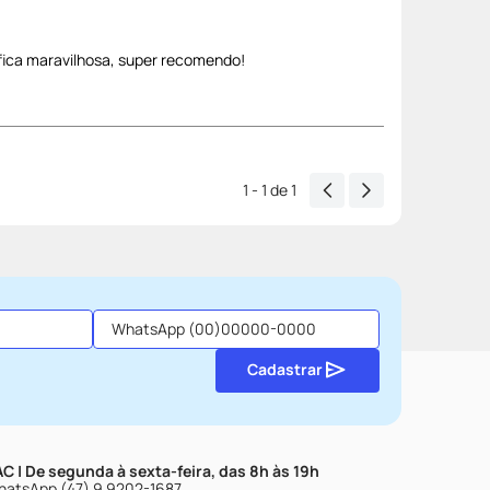
fica maravilhosa, super recomendo!
1 - 1
de
1
Cadastrar
C | De segunda à sexta-feira, das 8h às 19h
atsApp (47) 9 9202-1687