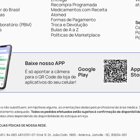
Recompra Programada
at
 do Brasil
Medicamentos com Receita
tas
Alomed
Formas de Pagamento
S
boratório (PBM)
Troca e Devolução
Ce
s
Bulas de A a Z
Po
Políticas de Marketplace
Po
Baixe nosso APP
Google
App
É só apontar a câmera
Play
Sto
para o QR Code da loja de
aplicativos do seu celular!
e não substituem, em hipótese alguma, as orientações dadas pelo profissional da área médica.
tratamento adequado.
Todos os pedidos efetuados estão sujeitos à confirmação da disponibilid
dias úteis dependendo da disponibilidade do estoque em loja.
JAS FÍSICAS DE NOSSA REDE.
84.683.481/0151-07 | End: R. Dr. João Colin, 1865 - América, Joinville - SC, 89204-001