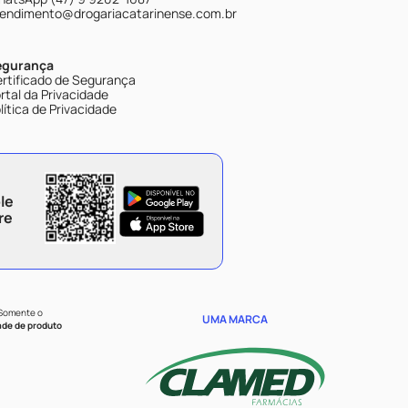
endimento@drogariacatarinense.com.br
egurança
rtificado de Segurança
rtal da Privacidade
lítica de Privacidade
le
re
 Somente o
UMA MARCA
ade de produto