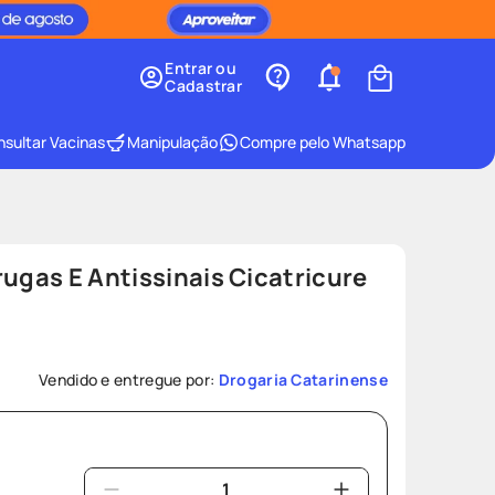
Entrar ou
Cadastrar
sultar Vacinas
Manipulação
Compre pelo Whatsapp
rugas E Antissinais Cicatricure
Vendido e entregue por:
Drogaria Catarinense