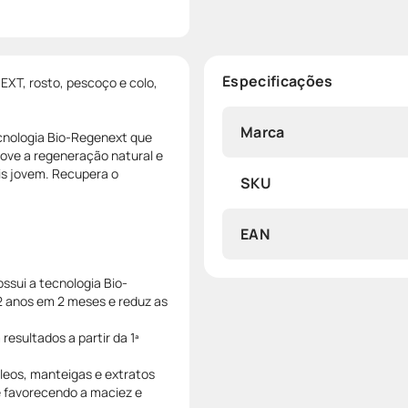
Especificações
XT, rosto, pescoço e colo,
Marca
nologia Bio-Regenext que
ove a regeneração natural e
is jovem. Recupera o
SKU
EAN
ssui a tecnologia Bio-
2 anos em 2 meses e reduz as
esultados a partir da 1ª
óleos, manteigas e extratos
 favorecendo a maciez e