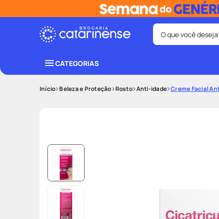
O que você deseja
Termos mais bus
CATEGORIAS
coristina
1
º
Beleza e Proteção
Rosto
Anti-idade
Creme Facial Ant
fralda
3
º
shampoo
5
º
lenço umede
7
º
desodorant
9
º