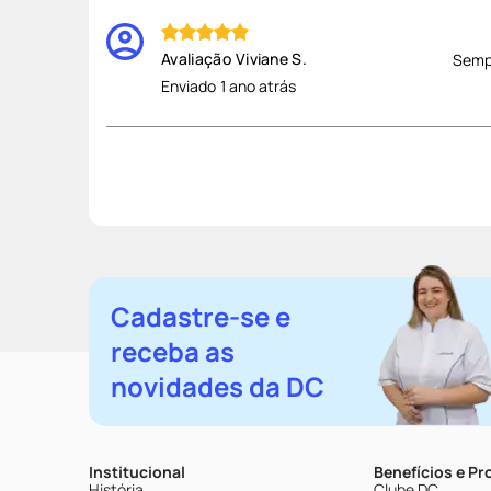
Viviane S.
Sempr
Enviado
1 ano atrás
Cadastre-se e
receba as
novidades da DC
Institucional
Benefícios e P
História
Clube DC