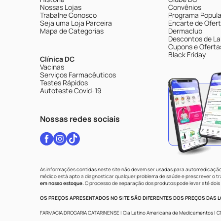
Nossas Lojas
Convênios
Trabalhe Conosco
Programa Popular
Seja uma Loja Parceira
Encarte de Ofer
Mapa de Categorias
Dermaclub
Descontos de La
Cupons e Oferta
Black Friday
Clínica DC
Vacinas
Serviços Farmacêuticos
Testes Rápidos
Autoteste Covid-19
Nossas redes sociais
As informações contidas neste site não devem ser usadas para automedicação 
médico está apto a diagnosticar qualquer problema de saúde e prescrever o 
em nosso estoque.
O processo de separação dos produtos pode levar até dois 
OS PREÇOS APRESENTADOS NO SITE SÃO DIFERENTES DOS PREÇOS DAS LO
FARMÁCIA DROGARIA CATARINENSE | Cia Latino Americana de Medicamentos | CNPJ: 