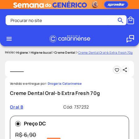
Procurar no site
Termos mais buscados
coristina
1
º
medley
2
º
Higiene
Higiene bucal
Creme Dental
Creme Dental Oral-b Extra Fresh 70g
shampoo
3
º
tadalafila
4
º
ozivy
5
º
Vendido e entregue por:
Drogaria Catarinense
lenço umedecido
6
º
Creme Dental Oral-b Extra Fresh 70g
protetor solar
7
º
Cód
:
737232
Oral B
desodorante
8
º
fralda pampers
9
º
Preço DC
teste gravidez
10
º
R$
6
,
90