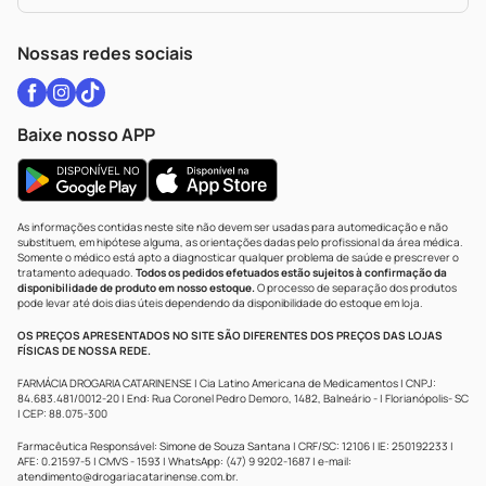
Política De Privacidade
WhatsApp (47) 9202-1687
Atendimento@drogariacatarinense.com.br
Nossas redes sociais
Baixe nosso APP
As informações contidas neste site não devem ser usadas para automedicação e não
substituem, em hipótese alguma, as orientações dadas pelo profissional da área médica.
Somente o médico está apto a diagnosticar qualquer problema de saúde e prescrever o
tratamento adequado.
Todos os pedidos efetuados estão sujeitos à confirmação da
disponibilidade de produto em nosso estoque.
O processo de separação dos produtos
pode levar até dois dias úteis dependendo da disponibilidade do estoque em loja.
OS PREÇOS APRESENTADOS NO SITE SÃO DIFERENTES DOS PREÇOS DAS LOJAS
FÍSICAS DE NOSSA REDE.
FARMÁCIA DROGARIA CATARINENSE | Cia Latino Americana de Medicamentos | CNPJ:
84.683.481/0012-20 | End: Rua Coronel Pedro Demoro, 1482, Balneário - | Florianópolis- SC
| CEP: 88.075-300
Farmacêutica Responsável: Simone de Souza Santana | CRF/SC: 12106 | IE: 250192233 |
AFE: 0.21597-5 | CMVS - 1593 | WhatsApp: (47) 9 9202-1687 | e-mail:
atendimento@drogariacatarinense.com.br
.