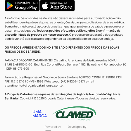
As informações contidas neste site não devem ser usadas para automedicação e não
substituem, em hipótese alguma, as orientações dadas pelo profissional da área médica.
Somente o médico está apto a diagnosticar qualquer problema de saúde e prescrever o
tratamento adequado.
Todos os pedidos efetuados estão sujeitos à confirmação da
disponibilidade de produto em nosso estoque.
O processo de separação dos produtos
pode levar até dois dias úteis dependendo da disponibilidade do estoque em loja.
OS PREÇOS APRESENTADOS NO SITE SÃO DIFERENTES DOS PREÇOS DAS LOJAS
FÍSICAS DE NOSSA REDE.
FARMÁCIA DROGARIA CATARINENSE | Cia Latino Americana de Medicamentos | CNPJ:
84.683.481/0012-20 | End: Rua Coronel Pedro Demoro, 1482, Balneário - | Florianópolis- SC
| CEP: 88.075-300
Farmacêutica Responsável: Simone de Souza Santana | CRF/SC: 12106 | IE: 250192233 |
AFE: 0.21597-5 | CMVS - 1593 | WhatsApp: (47) 9 9202-1687 | e-mail:
atendimento@drogariacatarinense.com.br
.
A Drogaria Catarinense segue as determinações da Agência Nacional de Vigilância
Sanitária
| Copyright © 2025 Drogaria Catarinense - Todos os direitos reservados.
UMA
MARCA
Powered by
Developed by