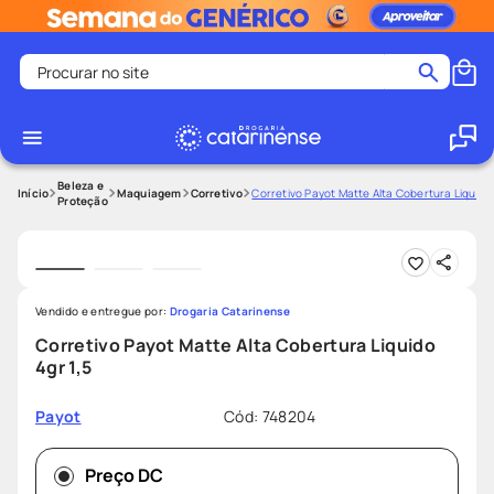
Procurar no site
Termos mais buscados
coristina
1
º
medley
2
º
Beleza e
Maquiagem
Corretivo
Corretivo Payot Matte Alta Cobertura Liquido 
Proteção
fralda
3
º
protetor solar facial
4
º
shampoo
5
º
Vendido e entregue por:
Drogaria Catarinense
tadalafila
6
º
Corretivo Payot Matte Alta Cobertura Liquido
mounjaro
7
º
4gr 1,5
ozivy
8
º
Cód
:
748204
Payot
lenço umedecido
9
º
protetor solar
10
º
Preço DC