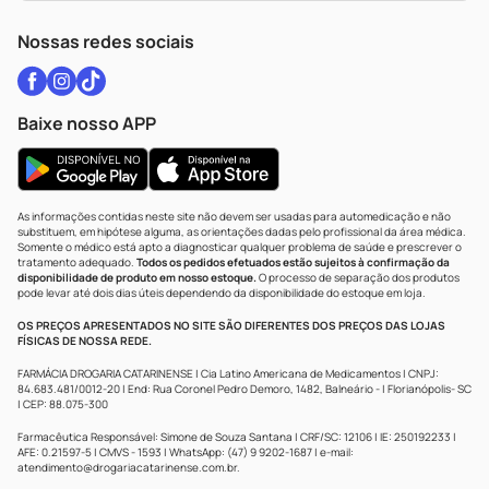
WhatsApp (47) 9202-1687
Atendimento@drogariacatarinense.com.br
Nossas redes sociais
Baixe nosso APP
As informações contidas neste site não devem ser usadas para automedicação e não
substituem, em hipótese alguma, as orientações dadas pelo profissional da área médica.
Somente o médico está apto a diagnosticar qualquer problema de saúde e prescrever o
tratamento adequado.
Todos os pedidos efetuados estão sujeitos à confirmação da
disponibilidade de produto em nosso estoque.
O processo de separação dos produtos
pode levar até dois dias úteis dependendo da disponibilidade do estoque em loja.
OS PREÇOS APRESENTADOS NO SITE SÃO DIFERENTES DOS PREÇOS DAS LOJAS
FÍSICAS DE NOSSA REDE.
FARMÁCIA DROGARIA CATARINENSE | Cia Latino Americana de Medicamentos | CNPJ:
84.683.481/0012-20 | End: Rua Coronel Pedro Demoro, 1482, Balneário - | Florianópolis- SC
| CEP: 88.075-300
Farmacêutica Responsável: Simone de Souza Santana | CRF/SC: 12106 | IE: 250192233 |
AFE: 0.21597-5 | CMVS - 1593 | WhatsApp: (47) 9 9202-1687 | e-mail:
atendimento@drogariacatarinense.com.br
.