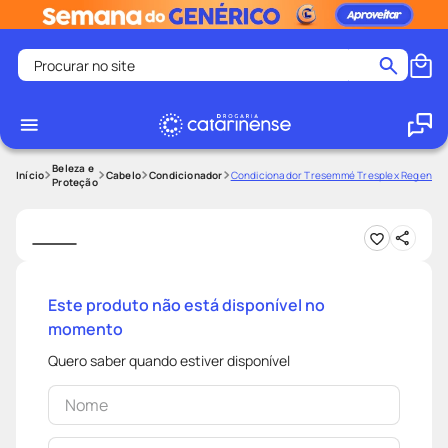
Procurar no site
Termos mais buscados
coristina
1
º
medley
2
º
Beleza e
Cabelo
Condicionador
Condicionador Tresemmé Tresplex Regener
Proteção
fralda
3
º
protetor solar facial
4
º
shampoo
5
º
tadalafila
6
º
Este produto não está disponível no
momento
lenço umedecido
7
º
sabonete liquido
8
º
Quero saber quando estiver disponível
desodorante
9
º
protetor solar
10
º