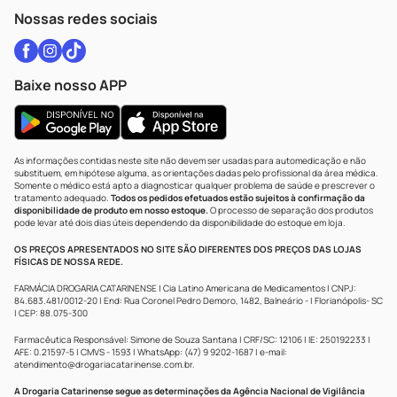
Atendimento@drogariacatarinense.com.br
Nossas redes sociais
Baixe nosso APP
As informações contidas neste site não devem ser usadas para automedicação e não
substituem, em hipótese alguma, as orientações dadas pelo profissional da área médica.
Somente o médico está apto a diagnosticar qualquer problema de saúde e prescrever o
tratamento adequado.
Todos os pedidos efetuados estão sujeitos à confirmação da
disponibilidade de produto em nosso estoque.
O processo de separação dos produtos
pode levar até dois dias úteis dependendo da disponibilidade do estoque em loja.
OS PREÇOS APRESENTADOS NO SITE SÃO DIFERENTES DOS PREÇOS DAS LOJAS
FÍSICAS DE NOSSA REDE.
FARMÁCIA DROGARIA CATARINENSE | Cia Latino Americana de Medicamentos | CNPJ:
84.683.481/0012-20 | End: Rua Coronel Pedro Demoro, 1482, Balneário - | Florianópolis- SC
| CEP: 88.075-300
Farmacêutica Responsável: Simone de Souza Santana | CRF/SC: 12106 | IE: 250192233 |
AFE: 0.21597-5 | CMVS - 1593 | WhatsApp: (47) 9 9202-1687 | e-mail:
atendimento@drogariacatarinense.com.br
.
A Drogaria Catarinense segue as determinações da Agência Nacional de Vigilância