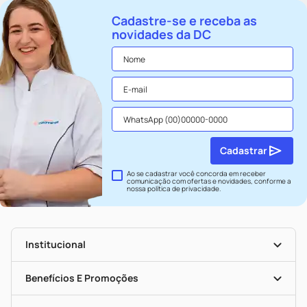
Cadastre-se e receba as
novidades da DC
Cadastrar
Ao se cadastrar você concorda em receber
comunicação com ofertas e novidades, conforme a
nossa
política de privacidade
.
Institucional
História
Nossas Lojas
Benefícios E Promoções
Trabalhe Conosco
Seja Uma Loja Parceira
Clube DC