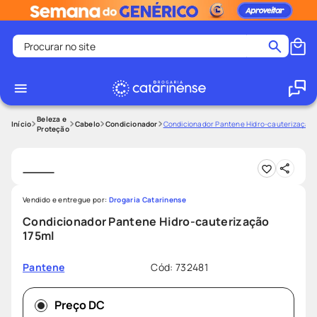
Procurar no site
Termos mais buscados
coristina
1
º
medley
2
º
Beleza e
Cabelo
Condicionador
Condicionador Pantene Hidro-cauterização 
Proteção
shampoo
3
º
tadalafila
4
º
ozivy
5
º
Vendido e entregue por:
Drogaria Catarinense
lenço umedecido
6
º
Condicionador Pantene Hidro-cauterização
protetor solar
7
º
175ml
desodorante
8
º
Cód
:
732481
Pantene
fralda pampers
9
º
teste gravidez
10
º
Preço DC