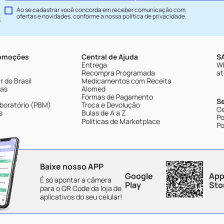
Ao se cadastrar você concorda em receber comunicação com
ofertas e novidades, conforme a nossa
política de privacidade
.
romoções
Central de Ajuda
SA
Entrega
Wh
Recompra Programada
at
 do Brasil
Medicamentos com Receita
tas
Alomed
Formas de Pagamento
S
boratório (PBM)
Troca e Devolução
Ce
s
Bulas de A a Z
Po
Políticas de Marketplace
Po
Baixe nosso APP
Google
App
É só apontar a câmera
Play
Sto
para o QR Code da loja de
aplicativos do seu celular!