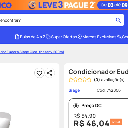
 encontrar?
cados
Bulas de A a Z
Super Ofertas
Marcas Exclusivas
Con
medley
2
º
dor Eudora Siage Cica-therapy 200ml
r facial
shampoo
4
º
lenço umedecido
6
º
Condicionador Eud
protetor solar
8
º
(
0
)
ers
teste gravidez
10
º
Cód
:
742056
Siage
Preço DC
R$
54
,
90
R$
46
,
04
16%