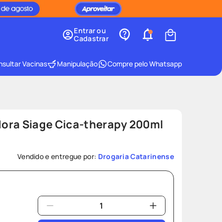
Entrar ou
Cadastrar
sultar Vacinas
Manipulação
Compre pelo Whatsapp
ora Siage Cica-therapy 200ml
Vendido e entregue por:
Drogaria Catarinense