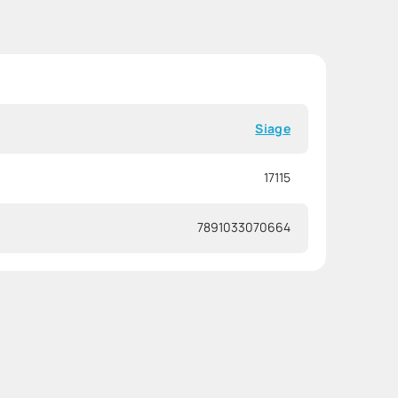
Siage
17115
7891033070664