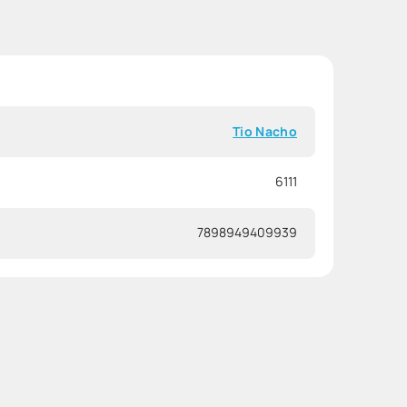
Tio Nacho
6111
7898949409939