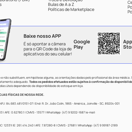
Ce
s
Bulas de A a Z
Po
Políticas de Marketplace
Po
Baixe nosso APP
Google
App
É só apontar a câmera
Play
Sto
para o QR Code da loja de
aplicativos do seu celular!
e não substituem, em hipótese alguma, as orientações dadas pelo profissional da área médica.
tratamento adequado.
Todos os pedidos efetuados estão sujeitos à confirmação da disponibilid
dias úteis dependendo da disponibilidade do estoque em loja.
JAS FÍSICAS DE NOSSA REDE.
84.683.481/0151-07 | End: R. Dr. João Colin, 1865 - América, Joinville - SC, 89204-001
 AFE: 0.62780.1 | CMVS - 13577 | WhatsApp: (47) 9 9202-1687 |e-mail:
: 12331| IE: 261.414.240 | AFE: 7.87280-8 | CMVS - 27681 | WhatsApp: (47) 9 99187-2189