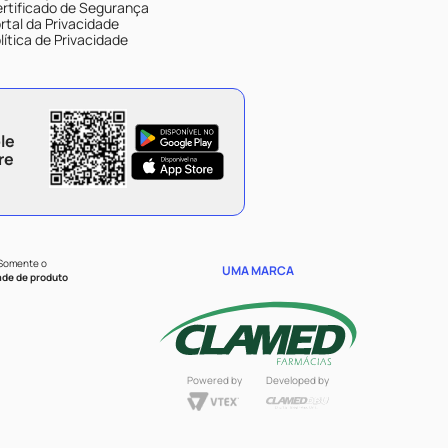
rtificado de Segurança
rtal da Privacidade
lítica de Privacidade
le
re
 Somente o
UMA MARCA
ade de produto
Powered by
Developed by