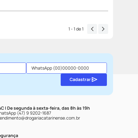
1 - 1
de
1
Cadastrar
C | De segunda à sexta-feira, das 8h às 19h
atsApp (47) 9 9202-1687
endimento@drogariacatarinense.com.br
egurança