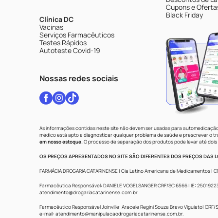
Cupons e Oferta
Black Friday
Clínica DC
Vacinas
Serviços Farmacêuticos
Testes Rápidos
Autoteste Covid-19
Nossas redes sociais
As informações contidas neste site não devem ser usadas para automedicação 
médico está apto a diagnosticar qualquer problema de saúde e prescrever o 
em nosso estoque.
O processo de separação dos produtos pode levar até dois 
OS PREÇOS APRESENTADOS NO SITE SÃO DIFERENTES DOS PREÇOS DAS LO
FARMÁCIA DROGARIA CATARINENSE | Cia Latino Americana de Medicamentos | CNPJ: 
Farmacêutica Responsável: DANIELE VOGELSANGER CRF/SC 6566 | IE: 250192233 |
atendimento@drogariacatarinense.com.br
Farmacêutico Responsável Joinville: Aracele Regini Souza Bravo Viguiato| CRF/SC
e-mail:
atendimento@manipulacaodrogariacatarinense.com.br
.