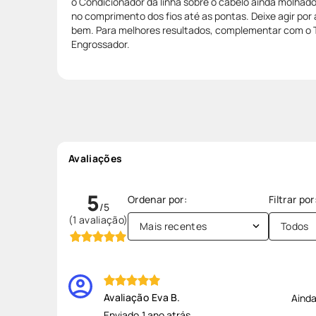
o Condicionador da linha sobre o cabelo ainda molhad
no comprimento dos fios até as pontas. Deixe agir por
bem. Para melhores resultados, complementar com o 
Engrossador.
Avaliações
5
(1 avaliação)
Mais recentes
Todos
Eva B.
Ainda
Enviado
1 ano atrás