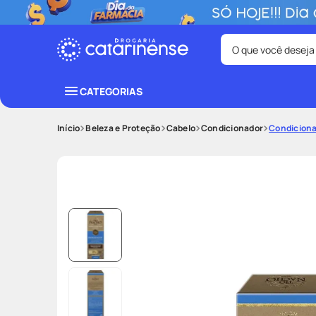
O que você deseja
Termos mais bus
CATEGORIAS
coristina
1
º
Beleza e Proteção
Cabelo
Condicionador
Condiciona
fralda
3
º
tadalafila
5
º
ozivy
7
º
desodorant
9
º