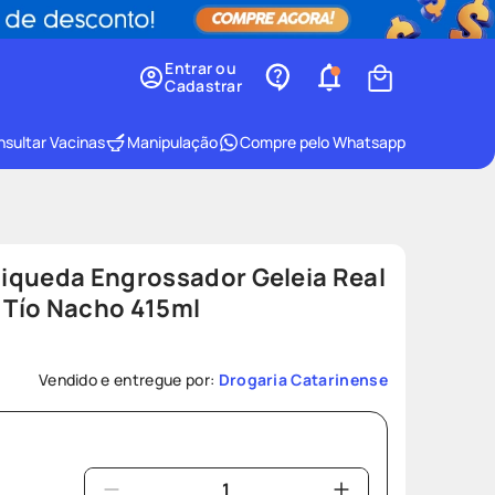
Entrar ou
Cadastrar
sultar Vacinas
Manipulação
Compre pelo Whatsapp
iqueda Engrossador Geleia Real
a Tío Nacho 415ml
Vendido e entregue por:
Drogaria Catarinense