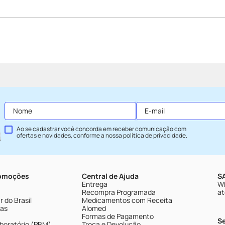
Ao se cadastrar você concorda em receber comunicação com
ofertas e novidades, conforme a nossa
política de privacidade
.
romoções
Central de Ajuda
SA
Entrega
Wh
Recompra Programada
at
 do Brasil
Medicamentos com Receita
tas
Alomed
Formas de Pagamento
S
boratório (PBM)
Troca e Devolução