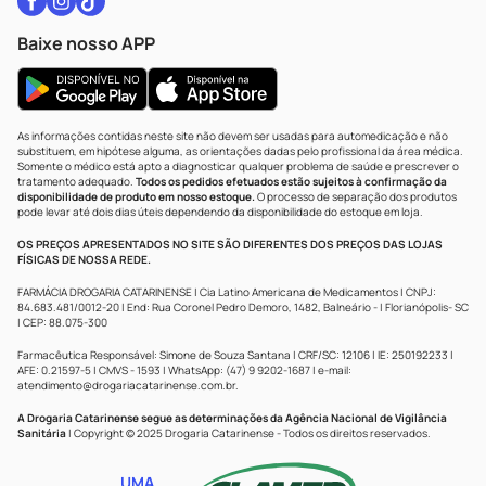
Baixe nosso APP
As informações contidas neste site não devem ser usadas para automedicação e não
substituem, em hipótese alguma, as orientações dadas pelo profissional da área médica.
Somente o médico está apto a diagnosticar qualquer problema de saúde e prescrever o
tratamento adequado.
Todos os pedidos efetuados estão sujeitos à confirmação da
disponibilidade de produto em nosso estoque.
O processo de separação dos produtos
pode levar até dois dias úteis dependendo da disponibilidade do estoque em loja.
OS PREÇOS APRESENTADOS NO SITE SÃO DIFERENTES DOS PREÇOS DAS LOJAS
FÍSICAS DE NOSSA REDE.
FARMÁCIA DROGARIA CATARINENSE | Cia Latino Americana de Medicamentos | CNPJ:
84.683.481/0012-20 | End: Rua Coronel Pedro Demoro, 1482, Balneário - | Florianópolis- SC
| CEP: 88.075-300
Farmacêutica Responsável: Simone de Souza Santana | CRF/SC: 12106 | IE: 250192233 |
AFE: 0.21597-5 | CMVS - 1593 | WhatsApp: (47) 9 9202-1687 | e-mail:
atendimento@drogariacatarinense.com.br
.
A Drogaria Catarinense segue as determinações da Agência Nacional de Vigilância
Sanitária
| Copyright © 2025 Drogaria Catarinense - Todos os direitos reservados.
UMA