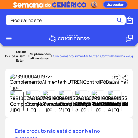
Procurar no site
Termos mais buscados
coristina
1
º
medley
2
º
Saúde
Suplementos
e Bem
Complemento Alimentar Nutren Control Baunilha 740g
alimentares
Estar
fralda
3
º
protetor solar facial
4
º
shampoo
5
º
tadalafila
6
º
lenço umedecido
7
º
sabonete liquido
8
º
desodorante
9
º
Este produto não está disponível no
protetor solar
10
º