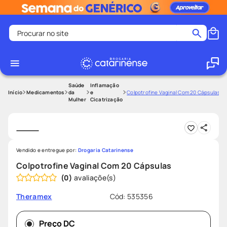
Procurar no site
Termos mais buscados
coristina
1
º
medley
2
º
Saúde
Inflamação
Medicamentos
da
e
Colpotrofine Vaginal Com 20 Cápsulas
Mulher
Cicatrização
fralda
3
º
protetor solar facial
4
º
shampoo
5
º
tadalafila
6
º
Vendido e entregue por:
Drogaria Catarinense
Colpotrofine Vaginal Com 20 Cápsulas
lenço umedecido
7
º
(
0
)
sabonete liquido
8
º
Cód
:
535356
Theramex
desodorante
9
º
protetor solar
10
º
Preço DC