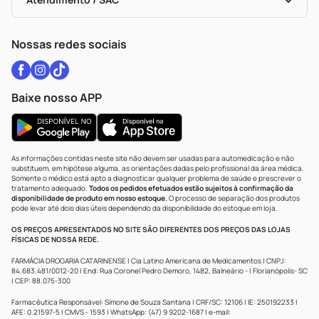
Política De Privacidade
WhatsApp (47) 9202-1687
Atendimento@drogariacatarinense.com.br
Nossas redes sociais
Baixe nosso APP
As informações contidas neste site não devem ser usadas para automedicação e não
substituem, em hipótese alguma, as orientações dadas pelo profissional da área médica.
Somente o médico está apto a diagnosticar qualquer problema de saúde e prescrever o
tratamento adequado.
Todos os pedidos efetuados estão sujeitos à confirmação da
disponibilidade de produto em nosso estoque.
O processo de separação dos produtos
pode levar até dois dias úteis dependendo da disponibilidade do estoque em loja.
OS PREÇOS APRESENTADOS NO SITE SÃO DIFERENTES DOS PREÇOS DAS LOJAS
FÍSICAS DE NOSSA REDE.
FARMÁCIA DROGARIA CATARINENSE | Cia Latino Americana de Medicamentos | CNPJ:
84.683.481/0012-20 | End: Rua Coronel Pedro Demoro, 1482, Balneário - | Florianópolis- SC
| CEP: 88.075-300
Farmacêutica Responsável: Simone de Souza Santana | CRF/SC: 12106 | IE: 250192233 |
AFE: 0.21597-5 | CMVS - 1593 | WhatsApp: (47) 9 9202-1687 | e-mail: