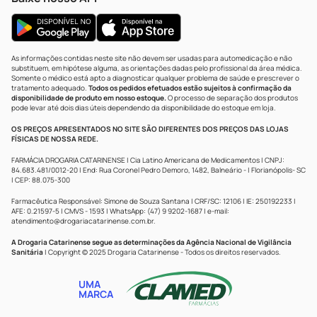
As informações contidas neste site não devem ser usadas para automedicação e não
substituem, em hipótese alguma, as orientações dadas pelo profissional da área médica.
Somente o médico está apto a diagnosticar qualquer problema de saúde e prescrever o
tratamento adequado.
Todos os pedidos efetuados estão sujeitos à confirmação da
disponibilidade de produto em nosso estoque.
O processo de separação dos produtos
pode levar até dois dias úteis dependendo da disponibilidade do estoque em loja.
OS PREÇOS APRESENTADOS NO SITE SÃO DIFERENTES DOS PREÇOS DAS LOJAS
FÍSICAS DE NOSSA REDE.
FARMÁCIA DROGARIA CATARINENSE | Cia Latino Americana de Medicamentos | CNPJ:
84.683.481/0012-20 | End: Rua Coronel Pedro Demoro, 1482, Balneário - | Florianópolis- SC
| CEP: 88.075-300
Farmacêutica Responsável: Simone de Souza Santana | CRF/SC: 12106 | IE: 250192233 |
AFE: 0.21597-5 | CMVS - 1593 | WhatsApp: (47) 9 9202-1687 | e-mail:
atendimento@drogariacatarinense.com.br
.
A Drogaria Catarinense segue as determinações da Agência Nacional de Vigilância
Sanitária
| Copyright © 2025 Drogaria Catarinense - Todos os direitos reservados.
UMA
MARCA