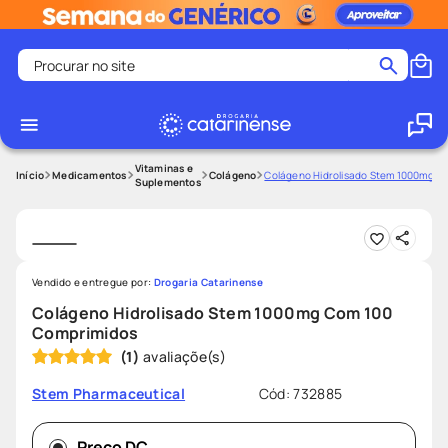
Procurar no site
Termos mais buscados
coristina
1
º
medley
2
º
Vitaminas e
Medicamentos
Colágeno
Colágeno Hidrolisado Stem 1000mg C
Suplementos
protetor solar facial
3
º
shampoo
4
º
tadalafila
5
º
Vendido e entregue por:
Drogaria Catarinense
lenço umedecido
6
º
Colágeno Hidrolisado Stem 1000mg Com 100
ozivy
7
º
Comprimidos
(
1
)
protetor solar
8
º
fralda pampers
9
º
Cód
:
732885
Stem Pharmaceutical
teste gravidez
10
º
Preço DC