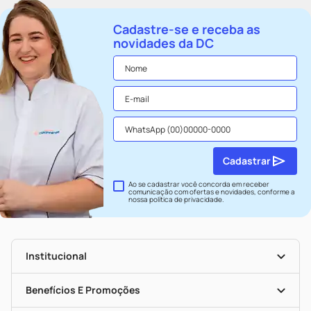
Cadastre-se e receba as
novidades da DC
Cadastrar
Ao se cadastrar você concorda em receber
comunicação com ofertas e novidades, conforme a
nossa
política de privacidade
.
Institucional
História
Nossas Lojas
Benefícios E Promoções
Trabalhe Conosco