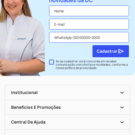
novidades da DC
Cadastrar
Ao se cadastrar você concorda em receber
comunicação com ofertas e novidades, conforme a
nossa
política de privacidade
.
Institucional
História
Nossas Lojas
Benefícios E Promoções
Trabalhe Conosco
Seja Uma Loja Parceira
Clube DC
Mapa De Categorias
Convênios
Central De Ajuda
Programa Popular Do Brasil
Encarte De Ofertas
Entrega