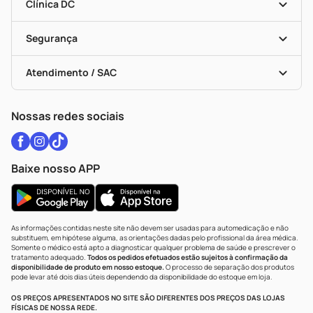
Dermaclub
Recompra Programada
Clínica DC
Descontos De Laboratório (PBM)
Medicamentos Com Receita
Cupons E Ofertas
Alomed
Vacinas
Black Friday
Formas De Pagamento
Serviços Farmacêuticos
Segurança
Troca E Devolução
Testes Rápidos
Bulas De A A Z
Autoteste Covid-19
Certificado De Segurança
Políticas De Marketplace
Vacinas
Portal Da Privacidade
Atendimento / SAC
Política De Privacidade
WhatsApp (47) 9202-1687
Atendimento@drogariacatarinense.com.br
Nossas redes sociais
Baixe nosso APP
As informações contidas neste site não devem ser usadas para automedicação e não
substituem, em hipótese alguma, as orientações dadas pelo profissional da área médica.
Somente o médico está apto a diagnosticar qualquer problema de saúde e prescrever o
tratamento adequado.
Todos os pedidos efetuados estão sujeitos à confirmação da
disponibilidade de produto em nosso estoque.
O processo de separação dos produtos
pode levar até dois dias úteis dependendo da disponibilidade do estoque em loja.
OS PREÇOS APRESENTADOS NO SITE SÃO DIFERENTES DOS PREÇOS DAS LOJAS
FÍSICAS DE NOSSA REDE.