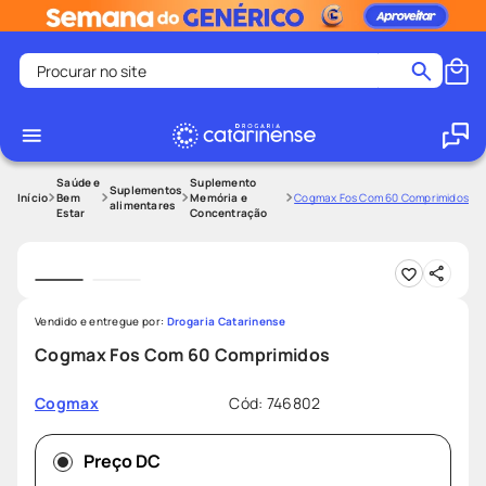
Procurar no site
Termos mais buscados
coristina
1
º
medley
2
º
Saúde e
Suplemento
Suplementos
Bem
Memória e
Cogmax Fos Com 60 Comprimidos
alimentares
Estar
Concentração
fralda
3
º
protetor solar facial
4
º
shampoo
5
º
tadalafila
6
º
Vendido e entregue por:
Drogaria Catarinense
Cogmax Fos Com 60 Comprimidos
lenço umedecido
7
º
sabonete liquido
8
º
Cód
:
746802
Cogmax
desodorante
9
º
protetor solar
Preço DC
10
º