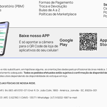
Formas de Pagamento
S
boratório (PBM)
Troca e Devolução
Ce
s
Bulas de A a Z
Po
Políticas de Marketplace
Po
Baixe nosso APP
Google
App
É só apontar a câmera
Play
Sto
para o QR Code da loja de
aplicativos do seu celular!
e não substituem, em hipótese alguma, as orientações dadas pelo profissional da área médica.
tratamento adequado.
Todos os pedidos efetuados estão sujeitos à confirmação da disponibilid
dias úteis dependendo da disponibilidade do estoque em loja.
JAS FÍSICAS DE NOSSA REDE.
84.683.481/0151-07 | End: R. Dr. João Colin, 1865 - América, Joinville - SC, 89204-001
 AFE: 0.62780.1 | CMVS - 13577 | WhatsApp: (47) 9 9202-1687 |e-mail: