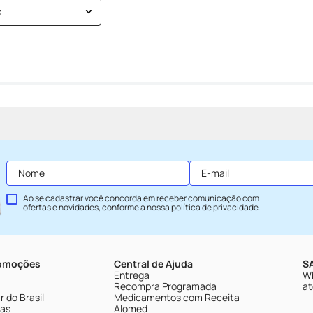
s
Ao se cadastrar você concorda em receber comunicação com
ofertas e novidades, conforme a nossa
política de privacidade
.
romoções
Central de Ajuda
SA
Entrega
Wh
Recompra Programada
at
 do Brasil
Medicamentos com Receita
tas
Alomed