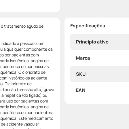
Especificações
ra o tratamento agudo de
Princípio ativo
raindicado a pessoas com
 ou a qualquer componente da
ado por pacientes com
Marca
patia isquêmica, angina de
 periférica ou por pessoas
squêmica. O cloridrato de
SKU
com histórico de acidente
o. O cloridrato de
ertensão (pressão alta) grave
EAN
ia hepática (do fígado) ou
para uso por pacientes com
patia isquêmica, angina de
periférica ou por pacientes
 isquêmica. Este medicamento
 de acidente vascular