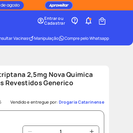
Entrar ou
Cadastrar
sultar Vacinas
Manipulação
Compre pelo Whatsapp
atriptana 2,5mg Nova Quimica
s Revestidos Generico
6
Vendido e entregue por:
Drogaria Catarinense