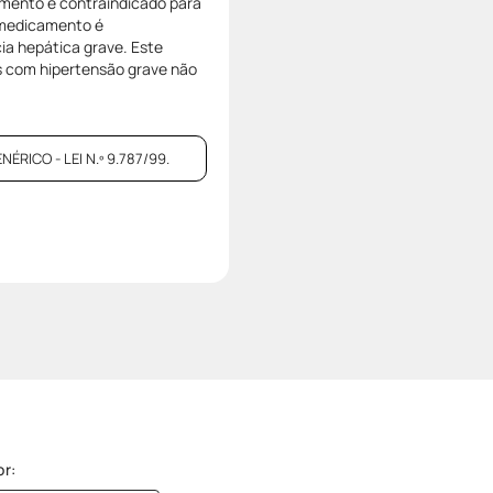
amento é contraindicado para
e medicamento é
ia hepática grave. Este
s com hipertensão grave não
ICO - LEI N.º 9.787/99.