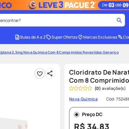
 encontrar?
cados
Bulas de A a Z
Super Ofertas
Marcas Exclusivas
Con
medley
2
º
triptana 2,5mg Nova Quimica Com 8 Comprimidos Revestidos Generico
protetor solar facial
4
º
tadalafila
6
º
Cloridrato De Nar
ozivy
8
º
Com 8 Comprimido
(
0
)
cido
protetor solar
10
º
Cód
:
75248
Nova Quimica
Preço DC
R$
34
,
83