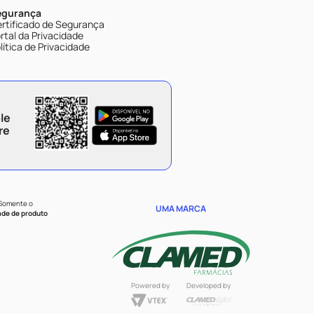
egurança
rtificado de Segurança
rtal da Privacidade
lítica de Privacidade
le
re
 Somente o
UMA MARCA
ade de produto
Powered by
Developed by