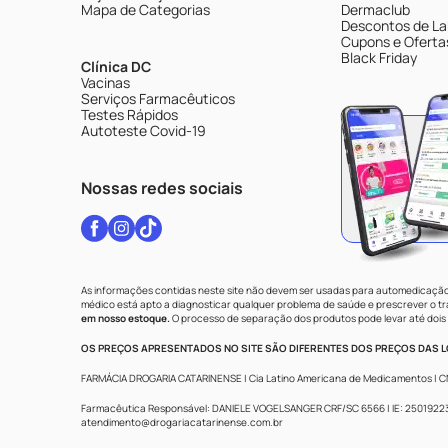
Mapa de Categorias
Dermaclub
Descontos de La
Cupons e Oferta
Black Friday
Clínica DC
Vacinas
Serviços Farmacêuticos
Testes Rápidos
Autoteste Covid-19
Nossas redes sociais
As informações contidas neste site não devem ser usadas para automedicação 
médico está apto a diagnosticar qualquer problema de saúde e prescrever o 
em nosso estoque.
O processo de separação dos produtos pode levar até dois 
OS PREÇOS APRESENTADOS NO SITE SÃO DIFERENTES DOS PREÇOS DAS LO
FARMÁCIA DROGARIA CATARINENSE | Cia Latino Americana de Medicamentos | CNPJ: 
Farmacêutica Responsável: DANIELE VOGELSANGER CRF/SC 6566 | IE: 250192233 |
atendimento@drogariacatarinense.com.br