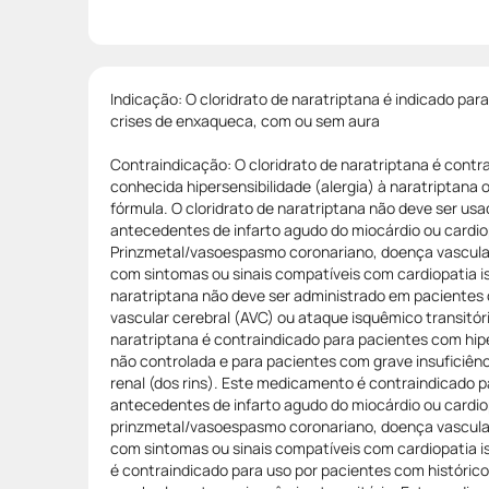
Indicação: O cloridrato de naratriptana é indicado pa
crises de enxaqueca, com ou sem aura
Contraindicação: O cloridrato de naratriptana é cont
conhecida hipersensibilidade (alergia) à naratriptana
fórmula. O cloridrato de naratriptana não deve ser us
antecedentes de infarto agudo do miocárdio ou cardio
Prinzmetal/vasoespasmo coronariano, doença vascular
com sintomas ou sinais compatíveis com cardiopatia i
naratriptana não deve ser administrado em pacientes 
vascular cerebral (AVC) ou ataque isquêmico transitóri
naratriptana é contraindicado para pacientes com hip
não controlada e para pacientes com grave insuficiênc
renal (dos rins). Este medicamento é contraindicado 
antecedentes de infarto agudo do miocárdio ou cardio
prinzmetal/vasoespasmo coronariano, doença vascular 
com sintomas ou sinais compatíveis com cardiopatia
é contraindicado para uso por pacientes com histórico