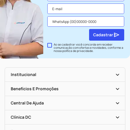
Cadastrar
Ao se cadastrar você concorda em receber
comunicação com ofertas e novidades, conforme a
nossa
política de privacidade
.
Institucional
História
Nossas Lojas
Benefícios E Promoções
Trabalhe Conosco
Seja Uma Loja Parceira
Clube DC
Mapa De Categorias
Convênios
Central De Ajuda
Programa Popular Do Brasil
Encarte De Ofertas
Entrega
Dermaclub
Recompra Programada
Clínica DC
Descontos De Laboratório (PBM)
Medicamentos Com Receita
Cupons E Ofertas
Alomed
Vacinas