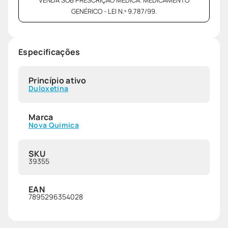
GENÉRICO - LEI N.º 9.787/99.
Especificações
Princípio ativo
Duloxetina
Marca
Nova Quimica
SKU
39355
EAN
7895296354028