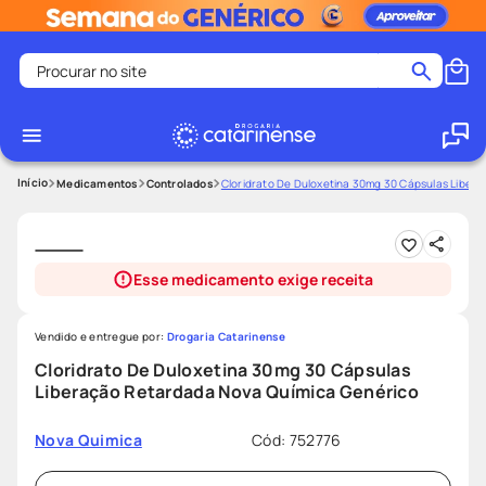
Procurar no site
Termos mais buscados
coristina
1
º
medley
2
º
Medicamentos
Controlados
Cloridrato De Duloxetina 30mg 30 Cápsulas Liber
fralda
3
º
protetor solar facial
4
º
Esse medicamento exige receita
shampoo
5
º
tadalafila
6
º
Vendido e entregue por:
Drogaria Catarinense
lenço umedecido
7
º
Cloridrato De Duloxetina 30mg 30 Cápsulas
Liberação Retardada Nova Química Genérico
sabonete liquido
8
º
desodorante
9
º
Cód
:
752776
Nova Quimica
protetor solar
10
º