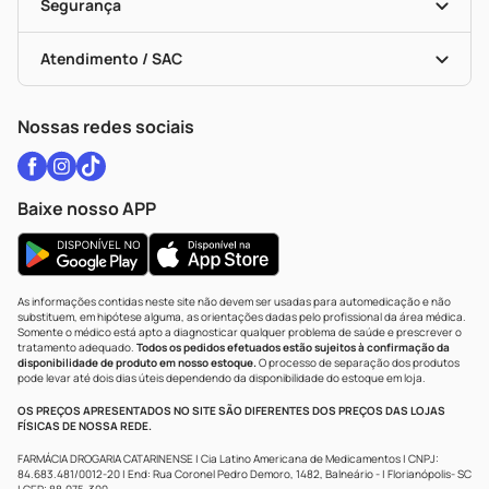
Black Friday
Formas De Pagamento
Serviços Farmacêuticos
Segurança
Troca E Devolução
Testes Rápidos
Bulas De A A Z
Autoteste Covid-19
Certificado De Segurança
Políticas De Marketplace
Vacinas
Portal Da Privacidade
Atendimento / SAC
Política De Privacidade
WhatsApp (47) 9202-1687
Atendimento@drogariacatarinense.com.br
Nossas redes sociais
Baixe nosso APP
As informações contidas neste site não devem ser usadas para automedicação e não
substituem, em hipótese alguma, as orientações dadas pelo profissional da área médica.
Somente o médico está apto a diagnosticar qualquer problema de saúde e prescrever o
tratamento adequado.
Todos os pedidos efetuados estão sujeitos à confirmação da
disponibilidade de produto em nosso estoque.
O processo de separação dos produtos
pode levar até dois dias úteis dependendo da disponibilidade do estoque em loja.
OS PREÇOS APRESENTADOS NO SITE SÃO DIFERENTES DOS PREÇOS DAS LOJAS
FÍSICAS DE NOSSA REDE.
FARMÁCIA DROGARIA CATARINENSE | Cia Latino Americana de Medicamentos | CNPJ:
84.683.481/0012-20 | End: Rua Coronel Pedro Demoro, 1482, Balneário - | Florianópolis- SC