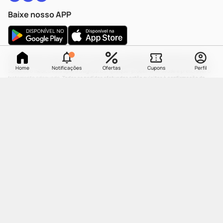
Baixe nosso APP
As informações contidas neste site não devem ser usadas para automedicação e não
substituem, em hipótese alguma, as orientações dadas pelo profissional da área médica.
Home
Notificações
Ofertas
Cupons
Perfil
Somente o médico está apto a diagnosticar qualquer problema de saúde e prescrever o
tratamento adequado.
Todos os pedidos efetuados estão sujeitos à confirmação da
disponibilidade de produto em nosso estoque.
O processo de separação dos produtos
pode levar até dois dias úteis dependendo da disponibilidade do estoque em loja.
OS PREÇOS APRESENTADOS NO SITE SÃO DIFERENTES DOS PREÇOS DAS LOJAS
FÍSICAS DE NOSSA REDE.
FARMÁCIA DROGARIA CATARINENSE | Cia Latino Americana de Medicamentos | CNPJ:
84.683.481/0012-20 | End: Rua Coronel Pedro Demoro, 1482, Balneário - | Florianópolis- SC
| CEP: 88.075-300
Farmacêutica Responsável: Simone de Souza Santana | CRF/SC: 12106 | IE: 250192233 |
AFE: 0.21597-5 | CMVS - 1593 | WhatsApp: (47) 9 9202-1687 | e-mail:
atendimento@drogariacatarinense.com.br
.
A Drogaria Catarinense segue as determinações da Agência Nacional de Vigilância
Sanitária
| Copyright © 2025 Drogaria Catarinense - Todos os direitos reservados.
UMA
MARCA