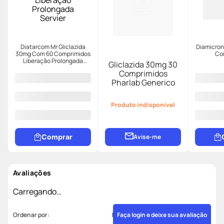
Diatarcom Mr Gliclazida
Diamicron
30mg Com 60 Comprimidos
Co
Liberação Prolongada
Gliclazida 30mg 30
Servier
Comprimidos
Pharlab Generico
Produto indisponível
Comprar
Avise-me
Avaliações
Carregando…
Faça login e deixe sua avaliação