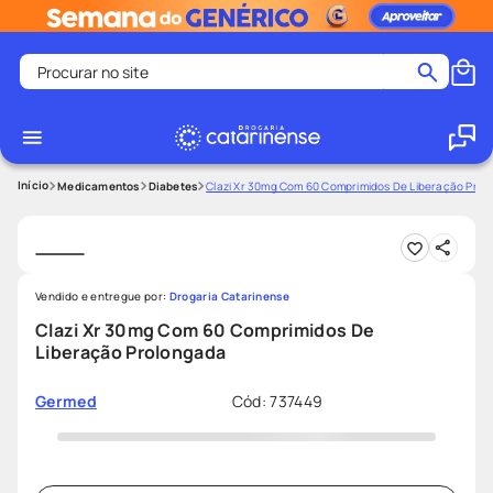
Procurar no site
Termos mais buscados
coristina
1
º
medley
2
º
Medicamentos
Diabetes
Clazi Xr 30mg Com 60 Comprimidos De Liberação Pro
fralda
3
º
protetor solar facial
4
º
shampoo
5
º
Vendido e entregue por:
Drogaria Catarinense
tadalafila
6
º
Clazi Xr 30mg Com 60 Comprimidos De
Liberação Prolongada
mounjaro
7
º
ozivy
8
º
Cód
:
737449
Germed
lenço umedecido
9
º
protetor solar
10
º