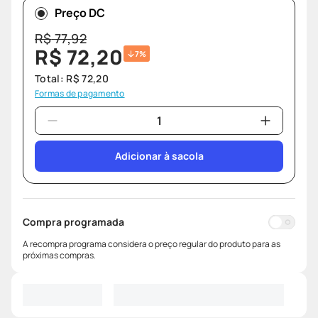
Preço DC
R$
77
,
92
R$
72
,
20
7%
Total:
R$
72
,
20
Formas de pagamento
Adicionar à sacola
Compra programada
A recompra programa considera o preço regular do produto para as
próximas compras.