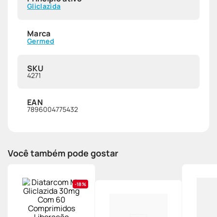
Gliclazida
Marca
Germed
SKU
4271
EAN
7896004775432
Você também pode gostar
18%