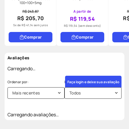
100+100+5mg
R$ 243,87
A partir de
R
R$ 205,70
R$
R$ 119,54
5
x de
R$
41
,
14
sem juros
R$ 119,54
(sem desconto)
Comprar
Comprar
Avaliações
Carregando…
Faça login e deixe sua avaliação
Mais recentes
Todos
Carregando avaliações…