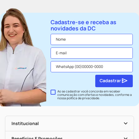
Cadastre-se e receba as
novidades da DC
Cadastrar
Ao se cadastrar você concorda em receber
comunicação com ofertas e novidades, conforme a
nossa
política de privacidade
.
Institucional
História
Nossas Lojas
Benefícios E Promoções