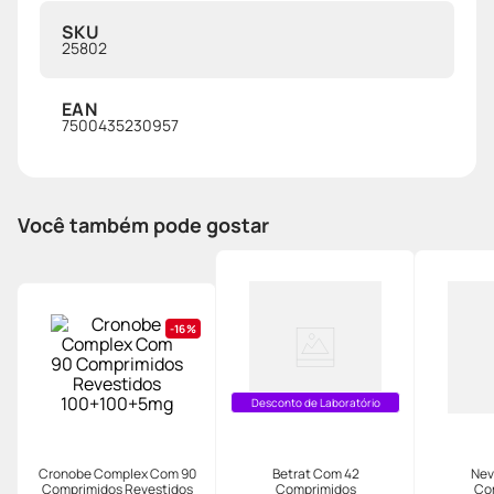
SKU
25802
EAN
7500435230957
Você também pode gostar
16%
Desconto de Laboratório
Cronobe Complex Com 90
Betrat Com 42
Nev
Comprimidos Revestidos
Comprimidos
Co