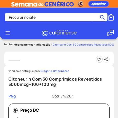
Procurar no site
Termos mais buscados
coristina
1
º
medley
2
º
Medicamentos
Inflamação
Citoneurin Com 30 Comprimidos Revestidos 5000
fralda
3
º
protetor solar facial
4
º
shampoo
5
º
Vendido e entregue por:
Drogaria Catarinense
tadalafila
6
º
Citoneurin Com 30 Comprimidos Revestidos
5000mcg+100+100mg
lenço umedecido
7
º
sabonete liquido
8
º
Cód
:
747264
P&g
desodorante
9
º
Preço DC
protetor solar
10
º