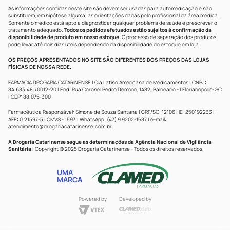
As informações contidas neste site não devem ser usadas para automedicação e não
substituem, em hipótese alguma, as orientações dadas pelo profissional da área médica.
Somente o médico está apto a diagnosticar qualquer problema de saúde e prescrever o
tratamento adequado.
Todos os pedidos efetuados estão sujeitos à confirmação da
disponibilidade de produto em nosso estoque.
O processo de separação dos produtos
pode levar até dois dias úteis dependendo da disponibilidade do estoque em loja.
OS PREÇOS APRESENTADOS NO SITE SÃO DIFERENTES DOS PREÇOS DAS LOJAS
FÍSICAS DE NOSSA REDE.
FARMÁCIA DROGARIA CATARINENSE | Cia Latino Americana de Medicamentos | CNPJ:
84.683.481/0012-20 | End: Rua Coronel Pedro Demoro, 1482, Balneário - | Florianópolis- SC
| CEP: 88.075-300
Farmacêutica Responsável: Simone de Souza Santana | CRF/SC: 12106 | IE: 250192233 |
AFE: 0.21597-5 | CMVS - 1593 | WhatsApp: (47) 9 9202-1687 | e-mail:
atendimento@drogariacatarinense.com.br
.
A Drogaria Catarinense segue as determinações da Agência Nacional de Vigilância
Sanitária
| Copyright © 2025 Drogaria Catarinense - Todos os direitos reservados.
UMA
MARCA
Powered by
Developed by