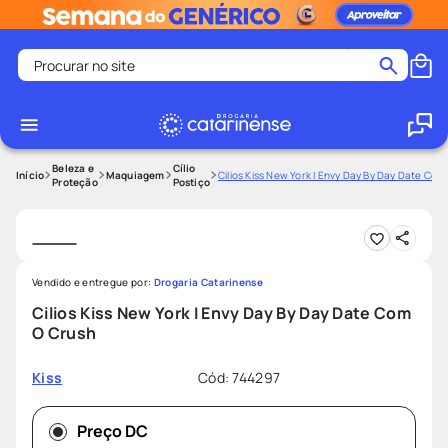
Procurar no site
Termos mais buscados
coristina
1
º
medley
2
º
Beleza e
Cílio
Maquiagem
Cilios Kiss New York I Envy Day By Day Date Com
Proteção
Postiço
shampoo
3
º
tadalafila
4
º
ozivy
5
º
Vendido e entregue por:
Drogaria Catarinense
lenço umedecido
6
º
Cilios Kiss New York I Envy Day By Day Date Com
protetor solar
7
º
O Crush
desodorante
8
º
Cód
:
744297
Kiss
fralda pampers
9
º
teste gravidez
10
º
Preço DC