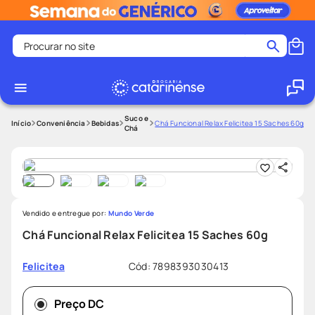
Procurar no site
Termos mais buscados
coristina
1
º
medley
2
º
Suco e
Conveniência
Bebidas
Chá Funcional Relax Felicitea 15 Saches 60g
Chá
shampoo
3
º
tadalafila
4
º
ozivy
5
º
lenço umedecido
6
º
Vendido e entregue por:
Mundo Verde
protetor solar
7
º
Chá Funcional Relax Felicitea 15 Saches 60g
desodorante
8
º
Cód
:
7898393030413
Felicitea
fralda pampers
9
º
teste gravidez
10
º
Preço DC