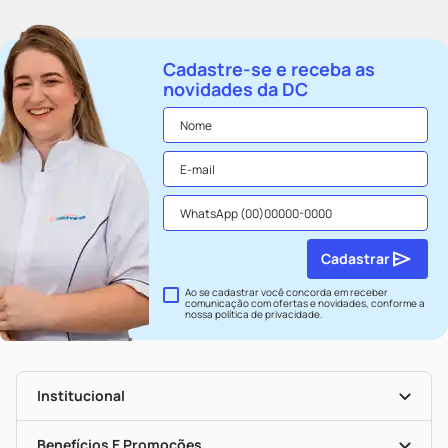
Cadastre-se e receba as
novidades da DC
Cadastrar
Ao se cadastrar você concorda em receber
comunicação com ofertas e novidades, conforme a
nossa
política de privacidade
.
Institucional
História
Nossas Lojas
Benefícios E Promoções