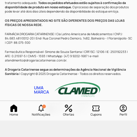
tratamento adequado.
Todos os pedidos efetuados estão sujeitos à confirmação da
disponibilidade de produto em nosso estoque.
O processo de separação dos produtos
pode levar até dois dias úteis dependendo da disponibilidade do estoque em loja.
OS PREÇOS APRESENTADOS NO SITE SÃO DIFERENTES DOS PREÇOS DAS LOJAS
FÍSICAS DE NOSSA REDE.
FARMÁCIA DROGARIA CATARINENSE | Cia Latino Americana de Medicamentos | CNPJ:
84.683.481/0012-20 | End: Rua Coronel Pedro Demoro, 1482, Balneário - | Florianópolis- SC
| CEP: 88.075-300
Farmacêutica Responsável: Simone de Souza Santana | CRF/SC: 12106 | IE: 250192233 |
AFE: 0.21597-5 | CMVS - 1593 | WhatsApp: (47) 9 9202-1687 | e-mail:
atendimento@drogariacatarinense.com.br
.
A Drogaria Catarinense segue as determinações da Agência Nacional de Vigilância
Sanitária
| Copyright © 2025 Drogaria Catarinense - Todos os direitos reservados.
UMA
MARCA
Powered by
Developed by
Home
Notificações
Ofertas
Cupons
Perfil