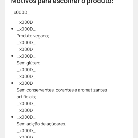
Motivos para escolher o produto:
_x000D_
_x000D_
_x000D_
Produto vegano;
_x000D_
_x000D_
_x000D_
Sem glúten;
_x000D_
_x000D_
_x000D_
Sem conservantes, corantes e aromatizantes
artificiais;
_x000D_
_x000D_
_x000D_
Sem adição de açúcares.
_x000D_
_x000D_