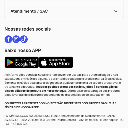
Troca E Devolução
Testes Rápidos
Bulas De A A Z
Autoteste Covid-19
Certificado De Segurança
Políticas De Marketplace
Vacinas
Portal Da Privacidade
Atendimento / SAC
Política De Privacidade
WhatsApp (47) 9202-1687
Atendimento@drogariacatarinense.com.br
Nossas redes sociais
Baixe nosso APP
As informações contidas neste site não devem ser usadas para automedicação e não
substituem, em hipótese alguma, as orientações dadas pelo profissional da área médica.
Somente o médico está apto a diagnosticar qualquer problema de saúde e prescrever o
tratamento adequado.
Todos os pedidos efetuados estão sujeitos à confirmação da
disponibilidade de produto em nosso estoque.
O processo de separação dos produtos
pode levar até dois dias úteis dependendo da disponibilidade do estoque em loja.
OS PREÇOS APRESENTADOS NO SITE SÃO DIFERENTES DOS PREÇOS DAS LOJAS
FÍSICAS DE NOSSA REDE.
FARMÁCIA DROGARIA CATARINENSE | Cia Latino Americana de Medicamentos | CNPJ:
84.683.481/0012-20 | End: Rua Coronel Pedro Demoro, 1482, Balneário - | Florianópolis- SC
| CEP: 88.075-300